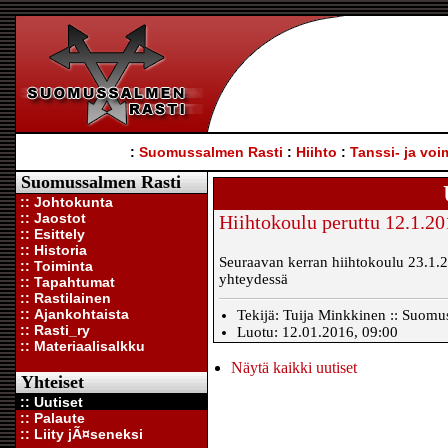
:
Suomussalmen Rasti
:
Hiihto
:
Tanssi- ja voi
Suomussalmen Rasti
:: Johtokunta
:: Jaostot
Hiihtokoulu peruttu 12.1.2
:: Esittely
:: Historia
Seuraavan kerran hiihtokoulu 23.1.
:: Toiminta
yhteydessä
:: Tapahtumat
:: Rastilainen
:: Ajankohtaista
Tekijä: Tuija Minkkinen :: Suomus
:: Rasti_ry
Luotu: 12.01.2016, 09:00
:: Materiaalisalkku
Näytä kaikki uutiset
Yhteiset
:: Uutiset
:: Palaute
:: Liity jÃ¤seneksi