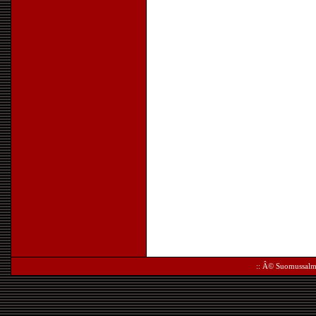
:: Â©
Suomussalm