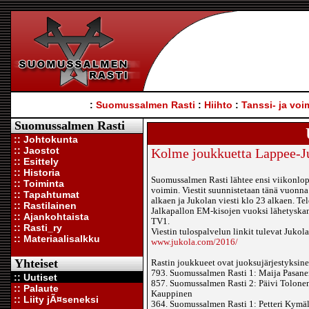
:
Suomussalmen Rasti
:
Hiihto
:
Tanssi- ja voi
Suomussalmen Rasti
:: Johtokunta
:: Jaostot
Kolme joukkuetta Lappee-J
:: Esittely
:: Historia
Suomussalmen Rasti lähtee ensi viikonlo
:: Toiminta
voimin. Viestit suunnistetaan tänä vuonna
:: Tapahtumat
alkaen ja Jukolan viesti klo 23 alkaen. Te
:: Rastilainen
Jalkapallon EM-kisojen vuoksi lähetyskan
:: Ajankohtaista
TV1.
:: Rasti_ry
Viestin tulospalvelun linkit tulevat Jukola
:: Materiaalisalkku
www.jukola.com/2016/
Yhteiset
Rastin joukkueet ovat juoksujärjestyksine
793. Suomussalmen Rasti 1: Maija Pasanen,
:: Uutiset
857. Suomussalmen Rasti 2: Päivi Tolonen
:: Palaute
Kauppinen
:: Liity jÃ¤seneksi
364. Suomussalmen Rasti 1: Petteri Kymälä