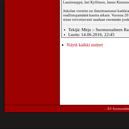
Laurinseppä, Jari Kyllönen, Janne Kinn
Jukolan viestiin on ilmoittautunut kaikkia
osallistujamäärä kautta aikain. Vuonna 201
sinne toivottavasti saadaan enemmän jou
Tekijä: Mirja :: Suomussalmen Ras
Luotu: 14.06.2016, 22:45
Näytä kaikki uutiset
:: Â©
Suomussalm