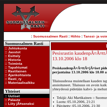
:
Suomussalmen Rasti
:
Hiihto
:
Tanssi- ja voi
Suomussalmen Rasti
:: Johtokunta
:: Jaostot
Pesisrastin kaudenpÃ¤Ã¤ttÃ
:: Esittely
13.10.2006 klo 18
:: Historia
:: Toiminta
:: Tapahtumat
PesiskaudenpÃ¤Ã¤ttÃ¤jÃ¤iset pid
:: Rastilainen
perjantaina 13.10.2006 klo 18.00 a
:: Ajankohtaista
:: Rasti_ry
Tilaisuudessa muistellaan kauden ta
:: Materiaalisalkku
ansioituneet. Tilaisuus on avoin kaiki
yhteydessä pidetään kahvi- ja mehuta
Yhteiset
:: Uutiset
Tekijä: Aki Martikainen :: Suomu
:: Palaute
Luotu: 05.10.2006, 21:21
:: Liity jÃ¤seneksi
Päivitetty: 05.10.2006, 21:30