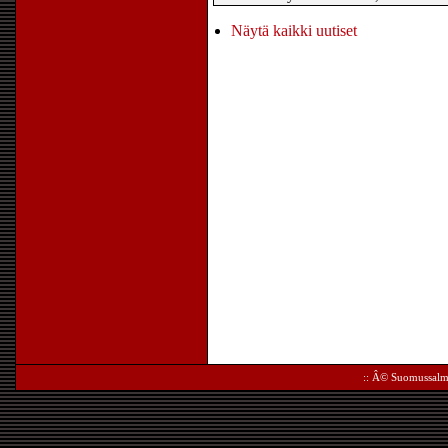
Näytä kaikki uutiset
:: Â©
Suomussalm