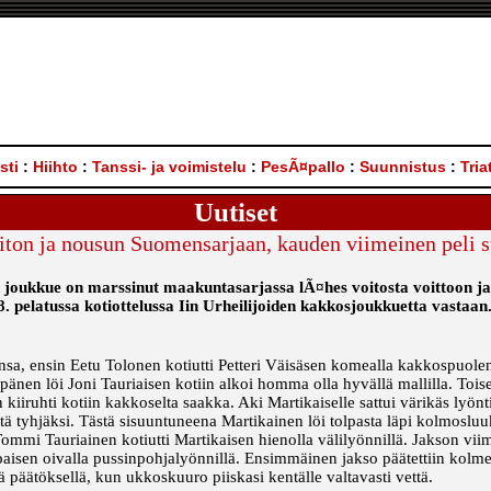
sti
:
Hiihto
:
Tanssi- ja voimistelu
:
PesÃ¤pallo
:
Suunnistus
:
Tria
Uutiset
iton ja nousun Suomensarjaan, kauden viimeinen peli s
joukkue on marssinut maakuntasarjassa lÃ¤hes voitosta voittoon ja 
 pelatussa kotiottelussa Iin Urheilijoiden kakkosjoukkuetta vastaan.
nsa, ensin Eetu Tolonen kotiutti Petteri Väisäsen komealla kakkospuolen l
pänen löi Joni Tauriaisen kotiin alkoi homma olla hyvällä mallilla. Toi
n kiiruhti kotiin kakkoselta saakka. Aki Martikaiselle sattui värikäs lyön
ttä tyhjäksi. Tästä sisuuntuneena Martikainen löi tolpasta läpi kolmoslu
ommi Tauriainen kotiutti Martikaisen hienolla välilyönnillä. Jakson viim
isen oivalla pussinpohjalyönnillä. Ensimmäinen jakso päätettiin kolm
 päätöksellä, kun ukkoskuuro piiskasi kentälle valtavasti vettä.