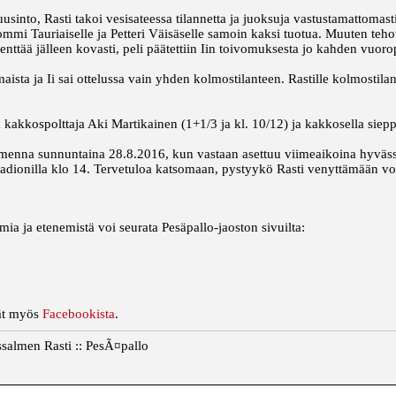
usinto, Rasti takoi vesisateessa tilannetta ja juoksuja vastustamattomas
mmi Tauriaiselle ja Petteri Väisäselle samoin kaksi tuotua. Muuten tehot 
enttää jälleen kovasti, peli päätettiin Iin toivomuksesta jo kahden vuoro
imaista ja Ii sai ottelussa vain yhden kolmostilanteen. Rastille kolmostila
lä kakkospolttaja Aki Martikainen (1+1/3 ja kl. 10/12) ja kakkosella siepp
menna sunnuntaina 28.8.2016, kun vastaan asettuu viimeaikoina hyvässä
sstadionilla klo 14. Tervetuloa katsomaan, pystyykö Rasti venyttämään v
mia ja etenemistä voi seurata Pesäpallo-jaoston sivuilta:
dät myös
Facebookista
.
ssalmen Rasti :: PesÃ¤pallo