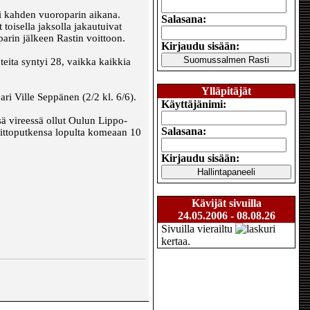
ti kahden vuoroparin aikana.
Salasana:
toisella jaksolla jakautuivat
parin jälkeen Rastin voittoon.
Kirjaudu sisään:
nteita syntyi 28, vaikka kaikkia
Ylläpitäjät
ari Ville Seppänen (2/2 kl. 6/6).
Käyttäjänimi:
 vireessä ollut Oulun Lippo-
Salasana:
oittoputkensa lopulta komeaan 10
Kirjaudu sisään:
Kävijät sivuilla
24.05.2006 - 08.08.26
Sivuilla vierailtu
kertaa.