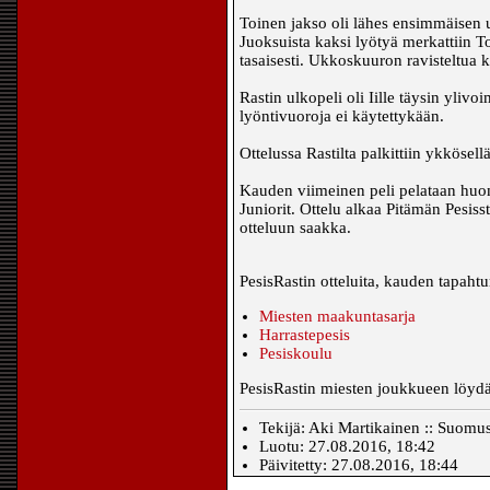
Toinen jakso oli lähes ensimmäisen u
Juoksuista kaksi lyötyä merkattiin To
tasaisesti. Ukkoskuuron ravisteltua k
Rastin ulkopeli oli Iille täysin ylivo
lyöntivuoroja ei käytettykään.
Ottelussa Rastilta palkittiin ykkösel
Kauden viimeinen peli pelataan huo
Juniorit. Ottelu alkaa Pitämän Pesi
otteluun saakka.
PesisRastin otteluita, kauden tapahtu
Miesten maakuntasarja
Harrastepesis
Pesiskoulu
PesisRastin miesten joukkueen löy
Tekijä: Aki Martikainen :: Suomu
Luotu: 27.08.2016, 18:42
Päivitetty: 27.08.2016, 18:44