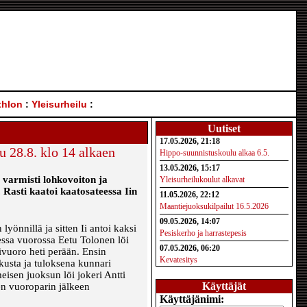
thlon
:
Yleisurheilu
:
Uutiset
17.05.2026, 21:18
u 28.8. klo 14 alkaen
Hippo-suunnistuskoulu alkaa 6.5.
13.05.2026, 15:17
varmisti lohkovoiton ja
Yleisurheilukoulut alkavat
 Rasti kaatoi kaatosateessa Iin
11.05.2026, 22:12
Maantiejuoksukilpailut 16.5.2026
09.05.2026, 14:07
yönnillä ja sitten Ii antoi kaksi
Pesiskerho ja harrastepesis
sessa vuorossa Eetu Tolonen löi
07.05.2026, 06:20
tivuoro heti perään. Ensin
Kevatesitys
ukusta ja tuloksena kunnari
eisen juoksun löi jokeri Antti
Käyttäjät
en vuoroparin jälkeen
Käyttäjänimi: