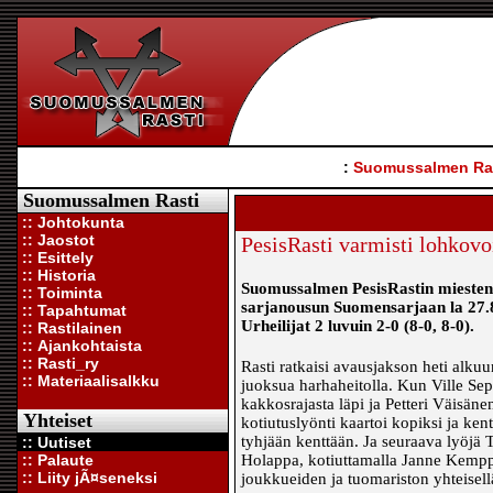
:
Suomussalmen Ra
Suomussalmen Rasti
:: Johtokunta
:: Jaostot
PesisRasti varmisti lohkovo
:: Esittely
:: Historia
Suomussalmen PesisRastin miesten 
:: Toiminta
sarjanousun Suomensarjaan la 27.8.
:: Tapahtumat
Urheilijat 2 luvuin 2-0 (8-0, 8-0).
:: Rastilainen
:: Ajankohtaista
:: Rasti_ry
Rasti ratkaisi avausjakson heti alkuu
:: Materiaalisalkku
juoksua harhaheitoll
a. Kun Ville Sep
kakkosrajasta läpi ja Petteri Väisäne
Yhteiset
kotiutuslyönti kaartoi kopiksi ja ken
tyhjään kenttään. Ja seuraava lyöjä T
:: Uutiset
:: Palaute
Holappa, kotiuttamalla Janne Kemppa
:: Liity jÃ¤seneksi
joukkueiden ja tuomariston yhteisellä