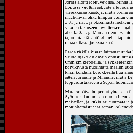
Jorma aloitti loppuvetonsa, Minna läh
Lopussa vuoltiin sekunteja loppuajasta
vierekkäisiä kaistoja, mutta Jorma sa
maaliviivan ehkä himpun verran enn
3.31 ja risat, ja oksennusta melkein
vuoden takaiseen tavoitteeseen ajalla
alle 3.30: n, ja Minnan riemu vaiht
tajunnut, että lähtö oli heillä tapah
omaa oikeaa juoksuaikaa!
Eeron riskillä kisaan laittamat uudet
vauhdinjako oli oikein onnistunut v
6min/km kieppeillä, ja sykkeidenkin a
polvikivusta huolimatta maaliin uud
km:n kohdalla korokkeella huutamass
sitten Jormalle ja Minnalle, mutta E
loppurutistukseensa Sepon huomaam
Maratonpäivä huipentui yhteiseen ill
Syötiin palautumisen nimiin hienosti 
maistellen, ja kukin sai summata ja
moninkertaistuessa saman kokeneid