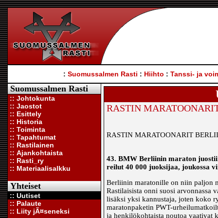
:
Suomussalmen Rasti
:
Hiihto
:
Tanssi- ja voi
Suomussalmen Rasti
:: Johtokunta
:: Jaostot
RASTIN MARATOONARIT
:: Esittely
:: Historia
:: Toiminta
RASTIN MARATOONARIT BERLII
:: Tapahtumat
:: Rastilainen
:: Ajankohtaista
43. BMW Berliinin maraton juostii
:: Rasti_ry
reilut 40 000 juoksijaa, joukossa 
:: Materiaalisalkku
Berliinin maratonille on niin paljon m
Yhteiset
Rastilaisista onni suosi arvonnassa 
:: Uutiset
lisäksi yksi kannustaja, joten koko
:: Palaute
maratonpaketin PWT-urheilumatkoilt
:: Liity jÃ¤seneksi
ja henkilökohtaista noutoa vaativat 