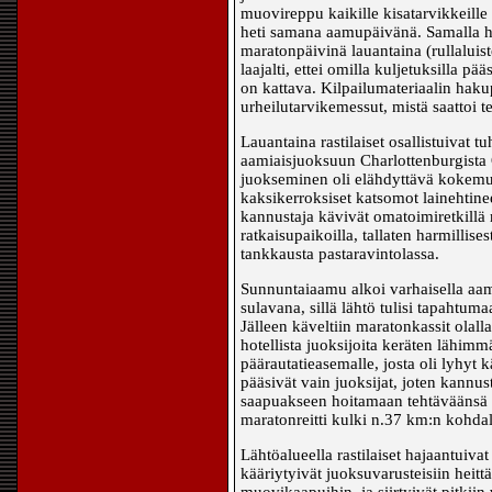
muovireppu kaikille kisatarvikkeille
heti samana aamupäivänä. Samalla harjo
maratonpäivinä lauantaina (rullaluist
laajalti, ettei omilla kuljetuksilla p
on kattava. Kilpailumateriaalin haku
urheilutarvikemessut, mistä saattoi 
Lauantaina rastilaiset osallistuivat
aamiaisjuoksuun Charlottenburgista 
juokseminen oli elähdyttävä kokemus
kaksikerroksiset katsomot lainehtineet
kannustaja kävivät omatoimiretkillä m
ratkaisupaikoilla, tallaten harmillises
tankkausta pastaravintolassa.
Sunnuntaiaamu alkoi varhaisella aamia
sulavana, sillä lähtö tulisi tapahtum
Jälleen käveltiin maratonkassit ola
hotellista juoksijoita keräten lähimm
päärautatieasemalle, josta oli lyhyt 
pääsivät vain juoksijat, joten kann
saapuakseen hoitamaan tehtäväänsä a
maratonreitti kulki n.37 km:n kohdal
Lähtöalueella rastilaiset hajaantuivat
kääriytyivät juoksuvarusteisiin heitt