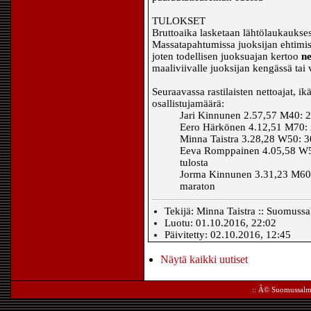
TULOKSET
Bruttoaika lasketaan lähtölaukaukses
Massatapahtumissa juoksijan ehtimise
joten todellisen juoksuajan kertoo
ne
maaliviivalle juoksijan kengässä tai 
Seuraavassa rastilaisten nettoajat, ikäs
osallistujamäärä:
Jari Kinnunen 2.57,57 M40: 2
Eero Härkönen 4.12,51 M70: 2
Minna Taistra 3.28,28 W50: 3
Eeva Romppainen 4.05,58 W50: 
tulosta
Jorma Kinnunen 3.31,23 M60: 
maraton
Tekijä: Minna Taistra :: Suomussa
Luotu: 01.10.2016, 22:02
Päivitetty: 02.10.2016, 12:45
Näytä kaikki uutiset
:: Â©
Suomussalm