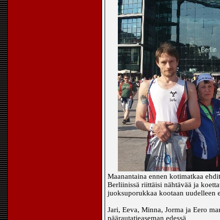
Maanantaina ennen kotimatkaa ehdittiin
Berliinissä riittäisi nähtävää ja koet
juoksuporukkaa kootaan uudelleen 
Jari, Eeva, Minna, Jorma ja Eero mar
päärautatieaseman edessä