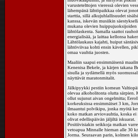
muovikaapuihin, ja siirtyivät pitkiin
varustetelttojen vieressä olevien vess
lähempänä lähtöpaikkaa olevat jonot.
starttia, sillä alkujuhlallisuudet sis
kanssa, iskevän musiikin säestyksellä
mukana olevien huippujuoksijoiden es
lähtölaskenta. Samalla saattoi rauh
energialisää, ja laittaa kellonsa hake
Lähtölaukaus kajahti, huiput säntäsiv
lähtöviivaa kohti ensin kävellen, pikk
omaa vauhtia juosten.
Maaliin saapui ensimmäisenä maailma
Kenenisa Bekele, ja kärjen takana B
sisulla ja sydämellä myös suomussal
näyttävät maratonmitalit.
Jälkipyykki pestiin komean Valtiopäi
olevaa alkoholitonta olutta särpien. 
ollut sujunut aivan ongelmitta; Eerol
korkeuksissa ensimmäiset 3 km, Jorma
ilmaantui polvikipu, jonka myötä k
koko matkan arviovauhtia, koska ei 
olivat edellispäivän jäljiltä iskuarat.
Positiivisiakin seikkoja matkan varrel
vetoapua Minnalle hieman alle 30 km
Jorma. Seuraavan parin, kolmen kilom