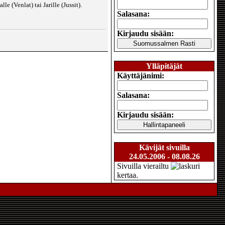
 (Venlat) tai Jarille (Jussit).
Salasana:
Kirjaudu sisään:
Ylläpitäjät
Käyttäjänimi:
Salasana:
Kirjaudu sisään:
Kävijät sivuilla
24.05.2006 - 08.08.26
Sivuilla vierailtu
kertaa.