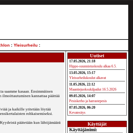
thlon
:
Yleisurheilu
:
Uutiset
17.05.2026, 21:18
Hippo-suunnistuskoulu alkaa 6.5.
13.05.2026, 15:17
Yleisurheilukoulut alkavat
11.05.2026, 22:12
Maantiejuoksukilpailut 16.5.2026
kuetta saamme kasaan. Ensimmäinen
en ilmoittautuminen kannattaa päättää
09.05.2026, 14:07
Pesiskerho ja harrastepesis
07.05.2026, 06:20
iää ja kaikille yritetään löytää
Kevatesitys
 ensikertalaisten rohkaisemiseksi.
! Kyydeistä päätetään kun lähtijämäärä
Käyttäjät
Käyttäjänimi: