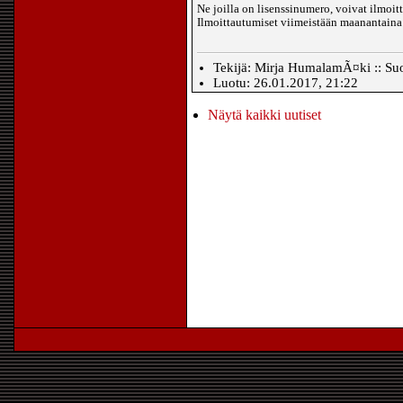
Ne joilla on lisenssinumero, voivat ilmoitt
Ilmoittautumiset viimeistään maanantaina 3
Tekijä: Mirja HumalamÃ¤ki :: Su
Luotu: 26.01.2017, 21:22
Näytä kaikki uutiset