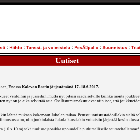
sti
:
Hiihto
:
Tanssi- ja voimistelu
:
PesÃ¤pallo
:
Suunnistus
:
Tria
Uutiset
kaan,
Enossa Kalevan Rastin järjestämänä 17.-18.6.2017.
kkueet venloihin ja jusseihin, mutta nyt pitäisi saada selville kuinka monta jouk
en nyt on jo aika selvittää asia. Osallistumismaksut ovat niin isot, että joukkueid
kin lähteä mukaan kokemaan Jukolan taikaa. Perussuunnistustaidoillakin sieltä selv
innostusta on, niin jonkinlaista Jukola-kurssiakin voitaisiin järjestää kesän alussa
etta (10 x 10 m) sekä tuulisuojapaikka upouudelle putkimalliselle seurateltallemme