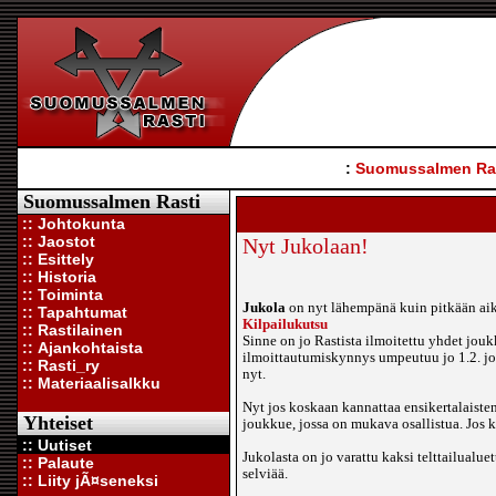
:
Suomussalmen Ra
Suomussalmen Rasti
:: Johtokunta
:: Jaostot
Nyt Jukolaan!
:: Esittely
:: Historia
:: Toiminta
Jukola
on nyt lähempänä kuin pitkään ai
:: Tapahtumat
Kilpailukutsu
:: Rastilainen
Sinne on jo Rastista ilmoitettu yhdet jou
:: Ajankohtaista
ilmoittautumiskynnys umpeutuu jo 1.2. jot
:: Rasti_ry
nyt.
:: Materiaalisalkku
Nyt jos koskaan kannattaa ensikertalaisten
Yhteiset
joukkue, jossa on mukava osallistua. Jos ki
:: Uutiset
Jukolasta on jo varattu kaksi telttailualu
:: Palaute
selviää.
:: Liity jÃ¤seneksi