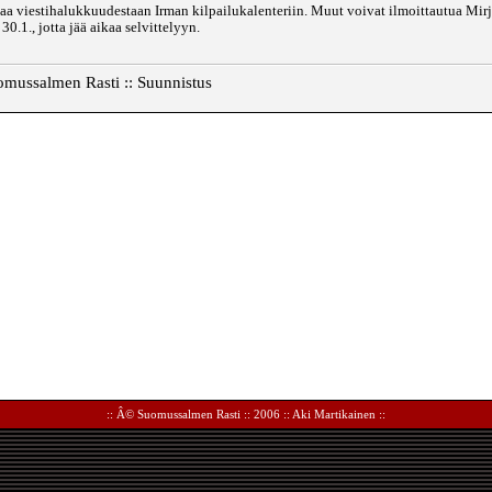
aa viestihalukkuudestaan Irman kilpailukalenteriin. Muut voivat ilmoittautua Mirjalle
0.1., jotta jää aikaa selvittelyyn.
omussalmen Rasti :: Suunnistus
:: Â©
Suomussalmen Rasti
:: 2006 ::
Aki Martikainen
::