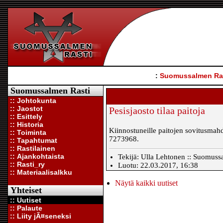
:
Suomussalmen Ra
Suomussalmen Rasti
:: Johtokunta
:: Jaostot
Pesisjaosto tilaa paitoja
:: Esittely
:: Historia
Kiinnostuneille paitojen sovitusmahd
:: Toiminta
7273968.
:: Tapahtumat
:: Rastilainen
:: Ajankohtaista
Tekijä: Ulla Lehtonen :: Suomuss
:: Rasti_ry
Luotu: 22.03.2017, 16:38
:: Materiaalisalkku
Näytä kaikki uutiset
Yhteiset
:: Uutiset
:: Palaute
:: Liity jÃ¤seneksi