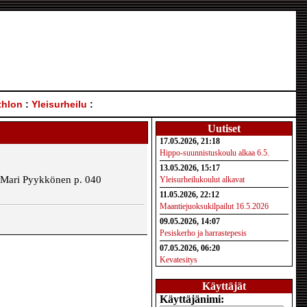
thlon
:
Yleisurheilu
:
Uutiset
17.05.2026, 21:18
Hippo-suunnistuskoulu alkaa 6.5.
13.05.2026, 15:17
ja Mari Pyykkönen p. 040
Yleisurheilukoulut alkavat
11.05.2026, 22:12
Maantiejuoksukilpailut 16.5.2026
09.05.2026, 14:07
Pesiskerho ja harrastepesis
07.05.2026, 06:20
Kevatesitys
Käyttäjät
Käyttäjänimi: