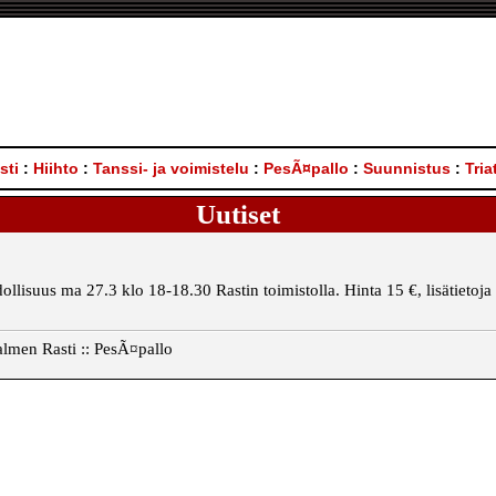
sti
:
Hiihto
:
Tanssi- ja voimistelu
:
PesÃ¤pallo
:
Suunnistus
:
Tria
Uutiset
ollisuus ma 27.3 klo 18-18.30 Rastin toimistolla. Hinta 15 €, lisätieto
almen Rasti :: PesÃ¤pallo