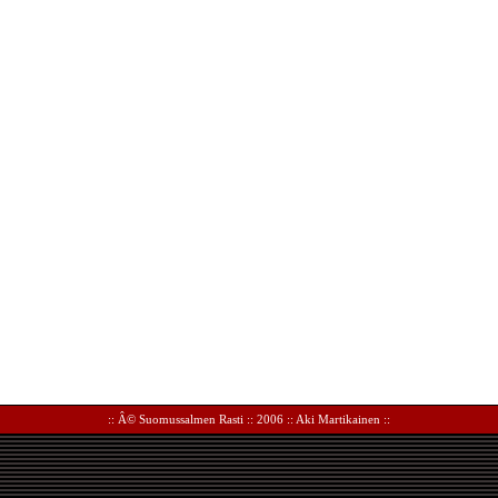
:: Â©
Suomussalmen Rasti
:: 2006 ::
Aki Martikainen
::