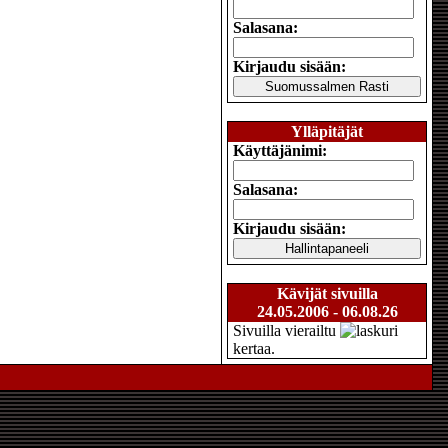
Salasana:
Kirjaudu sisään:
Ylläpitäjät
Käyttäjänimi:
Salasana:
Kirjaudu sisään:
Kävijät sivuilla
24.05.2006 - 06.08.26
Sivuilla vierailtu
kertaa.