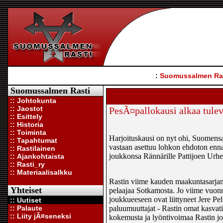
:
Suomussalmen Ra
Suomussalmen Rasti
:: Johtokunta
:: Jaostot
PesÃ¤pallokausi alkaa tulev
:: Esittely
:: Historia
:: Toiminta
Harjoituskausi on nyt ohi, Suomensar
:: Tapahtumat
vastaan asettuu lohkon ehdoton en
:: Rastilainen
joukkonsa Rännärille Pattijoen Urhei
:: Ajankohtaista
:: Rasti_ry
:: Materiaalisalkku
Rastin viime kauden maakuntasarjan 
Yhteiset
pelaajaa Sotkamosta. Jo viime vuonn
joukkueeseen ovat liittyneet Jere P
:: Uutiset
:: Palaute
paluumuuttajat - Rastin omat kasva
:: Liity jÃ¤seneksi
kokemusta ja lyöntivoimaa Rastin j