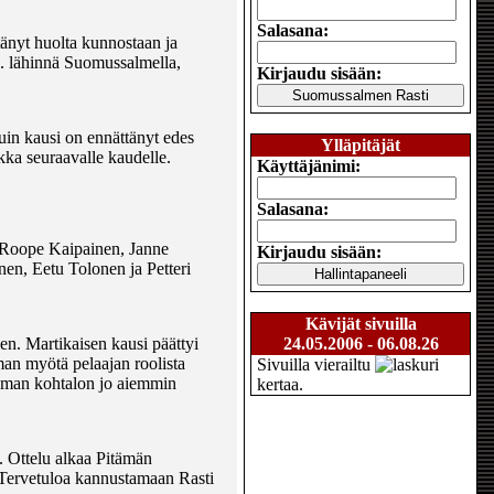
Salasana:
tänyt huolta kunnostaan ja
.. lähinnä Suomussalmella,
Kirjaudu sisään:
uin kausi on ennättänyt edes
Ylläpitäjät
kka seuraavalle kaudelle.
Käyttäjänimi:
Salasana:
, Roope Kaipainen, Janne
Kirjaudu sisään:
en, Eetu Tolonen ja Petteri
Kävijät sivuilla
n. Martikaisen kausi päättyi
24.05.2006 - 06.08.26
an myötä pelaajan roolista
Sivuilla vierailtu
saman kohtalon jo aiemmin
kertaa.
. Ottelu alkaa Pitämän
n. Tervetuloa kannustamaan Rasti