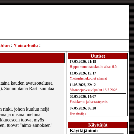
thlon
:
Yleisurheilu
:
Uutiset
17.05.2026, 21:18
Hippo-suunnistuskoulu alkaa 6.5.
13.05.2026, 15:17
Yleisurheilukoulut alkavat
antaina kauden avausottelussa
11.05.2026, 22:12
. Sunnuntaina Rasti suuntaa
Maantiejuoksukilpailut 16.5.2026
09.05.2026, 14:07
Pesiskerho ja harrastepesis
07.05.2026, 06:20
 rinki, johon kuuluu neljä
Kevatesitys
ana ja uusina miehinä
oukkueeseen tuovat myös
Käyttäjät
nen, tuovat "aimo-annoksen"
Käyttäjänimi: