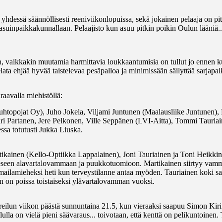
a yhdessä säännöllisesti reeniviikonlopuissa, sekä jokainen pelaaja on pi
 asuinpaikkakunnallaan. Pelaajisto kun asuu pitkin poikin Oulun lääniä.
in, vaikkakin muutamia harmittavia loukkaantumisia on tullut jo ennen k
lata ehjää hyvää taistelevaa pesäpalloa ja minimissään säilyttää sarjapai
aavalla miehistöllä:
htopojat Oy), Juho Jokela, Viljami Juntunen (Maalausliike Juntunen)
Partanen, Jere Pelkonen, Ville Seppänen (LVI-Aitta), Tommi Tauriain
ssa totutusti Jukka Liuska.
kainen (Kello-Optiikka Lappalainen), Joni Tauriainen ja Toni Heikkine
eeseen alavartalovammaan ja puukkotuomioon. Martikainen siirtyy vamm
mailamieheksi heti kun terveystilanne antaa myöden. Tauriainen koki 
en on poissa toistaiseksi ylävartalovamman vuoksi.
reilun viikon päästä sunnuntaina 21.5, kun vieraaksi saapuu Simon Kiri
elulla on vielä pieni säävaraus... toivotaan, että kenttä on pelikuntoine