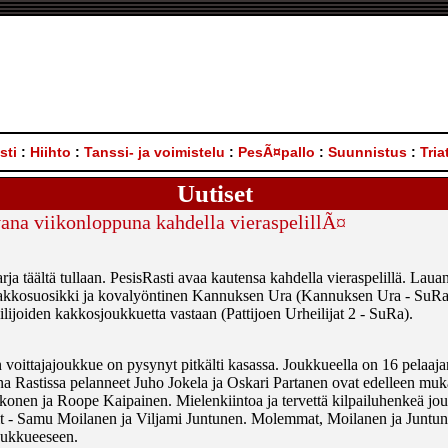
sti
:
Hiihto
:
Tanssi- ja voimistelu
:
PesÃ¤pallo
:
Suunnistus
:
Tria
Uutiset
ana viikonloppuna kahdella vieraspelillÃ¤
ja täältä tullaan. PesisRasti avaa kautensa kahdella vieraspelillä. Lau
nakkosuosikki ja kovalyöntinen Kannuksen Ura (Kannuksen Ura - SuRa)
lijoiden kakkosjoukkuetta vastaan (Pattijoen Urheilijat 2 - SuRa).
voittajajoukkue on pysynyt pitkälti kasassa. Joukkueella on 16 pelaajan
a Rastissa pelanneet Juho Jokela ja Oskari Partanen ovat edelleen muk
elkonen ja Roope Kaipainen. Mielenkiintoa ja tervettä kilpailuhenkeä j
tit - Samu Moilanen ja Viljami Juntunen. Molemmat, Moilanen ja Juntu
oukkueeseen.