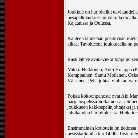
Joukkue on harjoitellut talvikaudell
pesäpallotaidoistaan viikolla omalla
Kajaanissa ja Oulussa.
Kauteen lähdetään positiivisin miel
alkaa. Tavoitteena joukkueella on pe
Rasti lähtee avausviikonloppuun seur
Mikko Heikkinen, Antti Holappa (Pu
Kemppainen, Samu Moilanen, Oskari 
Väisänen. Peliä johtaa viuhkan varre
Poissa kokoonpanosta ovat Aki Marti
harjoituspelissä Sotkamossa sattun
joukkueen kakkospelinjohtajaksi ja 
talvikauden harjoituksissa. Heikkin
Ensimmäinen kotiottelu on tiedossa 
pesisstadionilla klo 14.00. Tosin ott