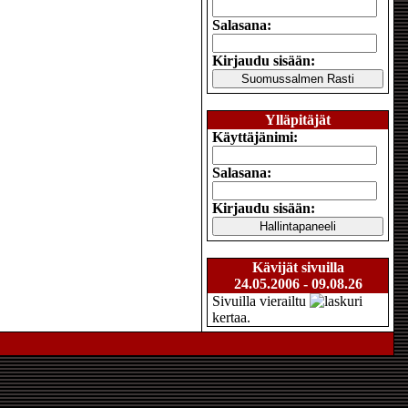
Salasana:
Kirjaudu sisään:
Ylläpitäjät
Käyttäjänimi:
Salasana:
Kirjaudu sisään:
Kävijät sivuilla
24.05.2006 - 09.08.26
Sivuilla vierailtu
kertaa.