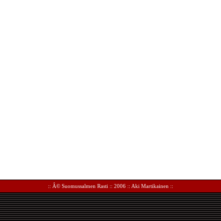
:: Â©
Suomussalmen Rasti
:: 2006 ::
Aki Martikainen
::