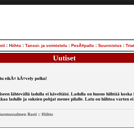
sti
:
Hiihto
:
Tanssi- ja voimistelu
:
PesÃ¤pallo
:
Suunnistus
:
Tria
Uutiset
atu eikÃ¤ kÃ¤vely polku!
riseen lähtevällä ladulla ei käveltäisi. Ladulla on huono hiihtää kosk
aa ladulle ja suksien pohjat menee pilalle. Latu on hiihtoa varten ei
uomussalmen Rasti :: Hiihto