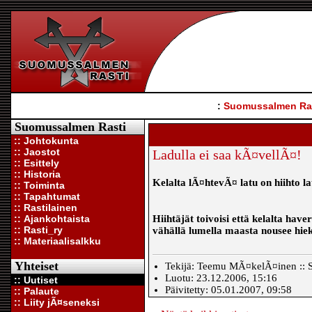
:
Suomussalmen Ra
Suomussalmen Rasti
:: Johtokunta
:: Jaostot
Ladulla ei saa kÃ¤vellÃ¤!
:: Esittely
:: Historia
Kelalta lÃ¤htevÃ¤ latu on hiihto l
:: Toiminta
:: Tapahtumat
:: Rastilainen
:: Ajankohtaista
Hiihtäjät toivoisi että kelalta have
:: Rasti_ry
vähällä lumella maasta nousee hiekk
:: Materiaalisalkku
Yhteiset
Tekijä: Teemu MÃ¤kelÃ¤inen :: S
Luotu: 23.12.2006, 15:16
:: Uutiset
Päivitetty: 05.01.2007, 09:58
:: Palaute
:: Liity jÃ¤seneksi