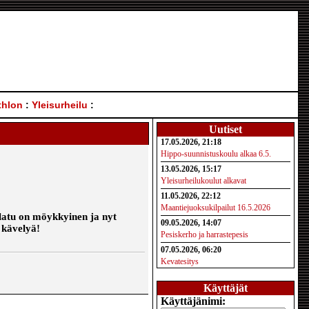
thlon
:
Yleisurheilu
:
Uutiset
17.05.2026, 21:18
Hippo-suunnistuskoulu alkaa 6.5.
13.05.2026, 15:17
Yleisurheilukoulut alkavat
11.05.2026, 22:12
Maantiejuoksukilpailut 16.5.2026
a latu on möykkyinen ja nyt
09.05.2026, 14:07
 kävelyä!
Pesiskerho ja harrastepesis
07.05.2026, 06:20
Kevatesitys
Käyttäjät
Käyttäjänimi: