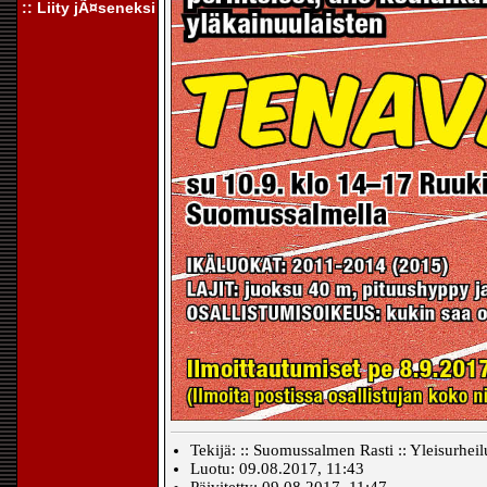
:: Liity jÃ¤seneksi
Tekijä: :: Suomussalmen Rasti :: Yleisurheil
Luotu: 09.08.2017, 11:43