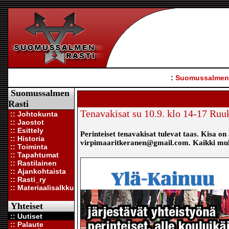
:
Suomussalmen 
Suomussalmen
Rasti
Tenavakisat su 10.9. klo 14-17 Ru
:: Johtokunta
:: Jaostot
:: Esittely
Perinteiset tenavakisat tulevat taas. Kisa on
:: Historia
virpimaaritkeranen@gmail.com. Kaikki mu
:: Toiminta
:: Tapahtumat
:: Rastilainen
:: Ajankohtaista
:: Rasti_ry
:: Materiaalisalkku
Yhteiset
:: Uutiset
:: Palaute