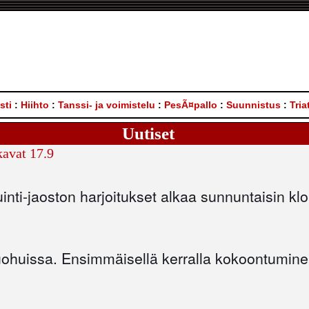
sti
:
Hiihto
:
Tanssi- ja voimistelu
:
PesÃ¤pallo
:
Suunnistus
:
Tria
Uutiset
kavat 17.9
ti-jaoston harjoitukset alkaa sunnuntaisin klo 
uohuissa. Ensimmäisellä kerralla kokoontumine