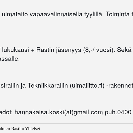
uimataito vapaavalinnaisella tyylillä. Toiminta
 lukukausi + Rastin jäsenyys (8,-/ vuosi). Sekä
ssalle.
rallin ja Tekniikkarallin (uimaliitto.fi) -rakennet
ätiedot: hannakaisa.koski(at)gmail.com puh.040
lmen Rasti :: Yhteiset