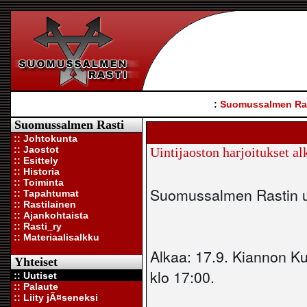
:
Suomussalmen Ra
Suomussalmen Rasti
:: Johtokunta
:: Jaostot
Uintijaoston harjoitukset al
:: Esittely
:: Historia
:: Toiminta
Suomussalmen Rastin uin
:: Tapahtumat
:: Rastilainen
:: Ajankohtaista
:: Rasti_ry
:: Materiaalisalkku
Alkaa: 17.9. Kiannon K
Yhteiset
klo 17:00.
:: Uutiset
:: Palaute
:: Liity jÃ¤seneksi