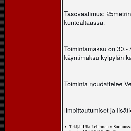
Tasovaatimus: 25metrin 
kuntoaltaassa.
Toimintamaksu on 30,- /
käyntimaksu kylpylän ka
Toiminta noudattelee Vesi
Ilmoittautumiset ja lis
Tekijä: Ulla Lehtonen :: Suomussa