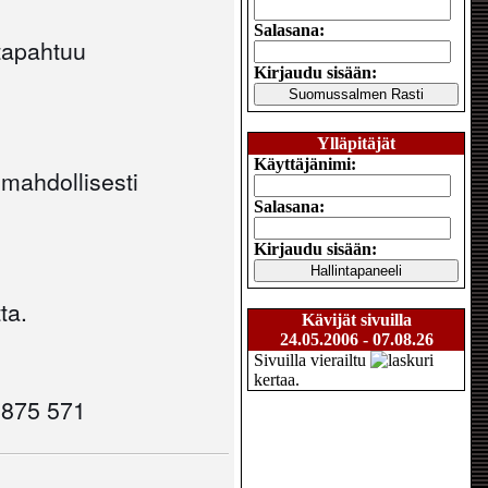
Salasana:
 tapahtuu
Kirjaudu sisään:
Ylläpitäjät
Käyttäjänimi:
 mahdollisesti
Salasana:
Kirjaudu sisään:
ta.
Kävijät sivuilla
24.05.2006 - 07.08.26
Sivuilla vierailtu
kertaa.
0 875 571