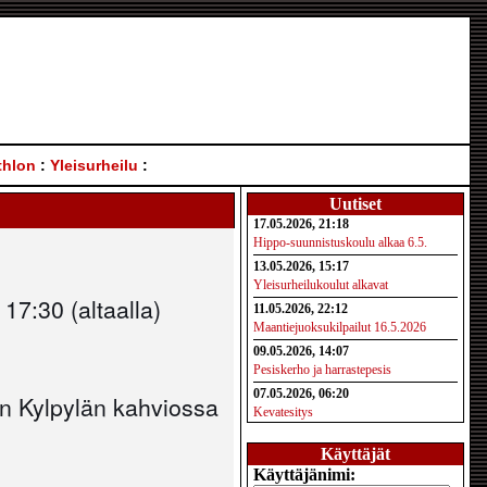
thlon
:
Yleisurheilu
:
Uutiset
17.05.2026, 21:18
Hippo-suunnistuskoulu alkaa 6.5.
13.05.2026, 15:17
Yleisurheilukoulut alkavat
17:30 (altaalla)
11.05.2026, 22:12
Maantiejuoksukilpailut 16.5.2026
09.05.2026, 14:07
Pesiskerho ja harrastepesis
07.05.2026, 06:20
n Kylpylän kahviossa
Kevatesitys
Käyttäjät
Käyttäjänimi: