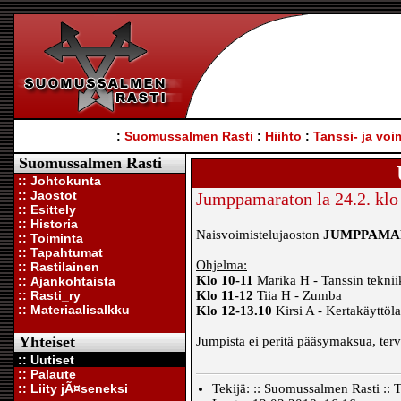
:
Suomussalmen Rasti
:
Hiihto
:
Tanssi- ja voi
Suomussalmen Rasti
:: Johtokunta
:: Jaostot
Jumppamaraton la 24.2. klo 
:: Esittely
:: Historia
Naisvoimistelujaoston
JUMPPAMAR
:: Toiminta
:: Tapahtumat
Ohjelma:
:: Rastilainen
Klo 10-11
Marika H - Tanssin teknii
:: Ajankohtaista
:: Rasti_ry
Klo 11-12
Tiia H - Zumba
:: Materiaalisalkku
Klo 12-13.10
Kirsi A - Kertakäyttöl
Yhteiset
Jumpista ei peritä pääsymaksua, terv
:: Uutiset
:: Palaute
:: Liity jÃ¤seneksi
Tekijä: :: Suomussalmen Rasti :: T