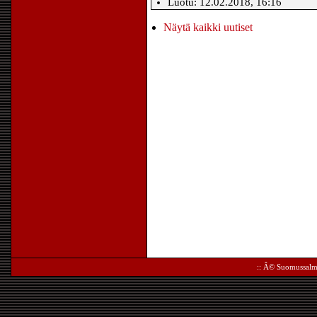
Luotu: 12.02.2018, 16:16
Näytä kaikki uutiset
:: Â©
Suomussalm