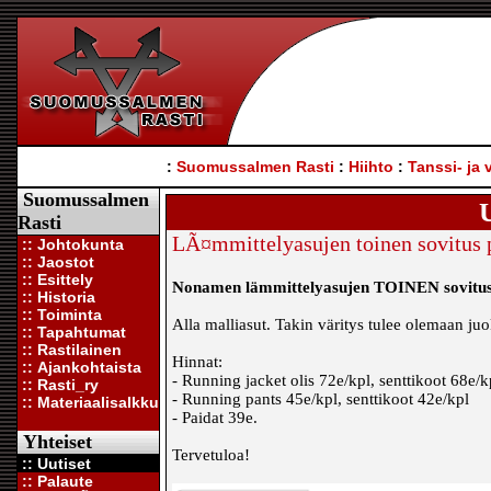
:
Suomussalmen Rasti
:
Hiihto
:
Tanssi- ja 
Suomussalmen
U
Rasti
LÃ¤mmittelyasujen toinen sovitus pe
:: Johtokunta
:: Jaostot
:: Esittely
Nonamen lämmittelyasujen TOINEN sovitus pe
:: Historia
:: Toiminta
Alla malliasut. Takin väritys tulee olemaan ju
:: Tapahtumat
:: Rastilainen
Hinnat:
:: Ajankohtaista
- Running jacket olis 72e/kpl, senttikoot 68e/k
:: Rasti_ry
- Running pants 45e/kpl, senttikoot 42e/kpl
:: Materiaalisalkku
- Paidat 39e.
Yhteiset
Tervetuloa!
:: Uutiset
:: Palaute