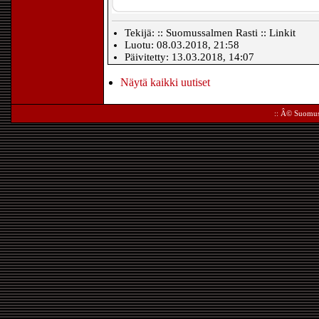
Tekijä: :: Suomussalmen Rasti :: Linkit
Luotu: 08.03.2018, 21:58
Päivitetty: 13.03.2018, 14:07
Näytä kaikki uutiset
:: Â©
Suomus