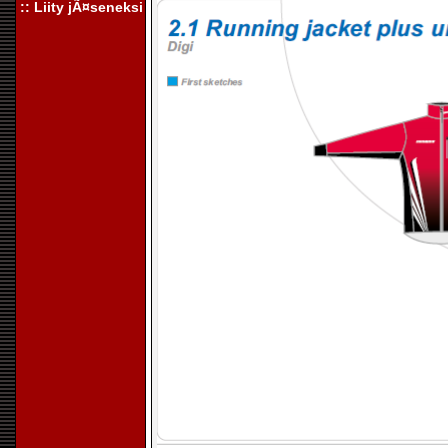
:: Liity jÃ¤seneksi