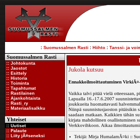
:
Suomussalmen Rasti
:
Hiihto
:
Tanssi- ja voi
Suomussalmen Rasti
:: Johtokunta
:: Jaostot
Jukola kutsuu
:: Esittely
:: Historia
Ennakkoilmoittautuminen VirkiÃ¤-
:: Toiminta
:: Tapahtumat
:: Rastilainen
Vaikka talvi pitää vielä otteessaan, p
:: Ajankohtaista
Lapualla 16.-17.6.2007 suunnistetta
:: Rasti_ry
joukkueita huomattavasti halvemmall
:: Materiaalisalkku
Niinpä suunnistusjaoston pitäisikin 
saadaan matkaan. Kaikkien tähän suu
Yhteiset
kirjata mahdollinen osallistuminen s
Verkkovihkoon. Aikaa ilmoittautumi
:: Uutiset
:: Palaute
:: Liity jÃ¤seneksi
Tekijä: Mirja HumalamÃ¤ki :: Su