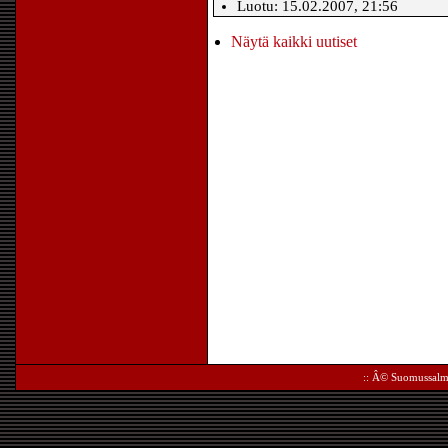
Luotu: 15.02.2007, 21:56
Näytä kaikki uutiset
:: Â©
Suomussalm