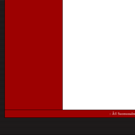
:: Â©
Suomussalm