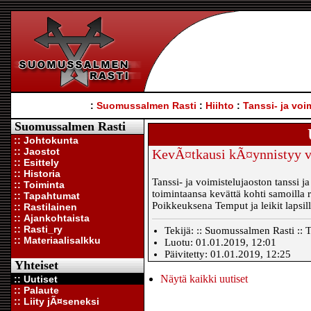
:
Suomussalmen Rasti
:
Hiihto
:
Tanssi- ja voi
Suomussalmen Rasti
:: Johtokunta
:: Jaostot
KevÃ¤tkausi kÃ¤ynnistyy vk
:: Esittely
:: Historia
Tanssi- ja voimistelujaoston tanssi j
:: Toiminta
toimintaansa kevättä kohti samoilla r
:: Tapahtumat
Poikkeuksena Temput ja leikit lapsill
:: Rastilainen
:: Ajankohtaista
:: Rasti_ry
Tekijä: :: Suomussalmen Rasti :: T
:: Materiaalisalkku
Luotu: 01.01.2019, 12:01
Päivitetty: 01.01.2019, 12:25
Yhteiset
Näytä kaikki uutiset
:: Uutiset
:: Palaute
:: Liity jÃ¤seneksi