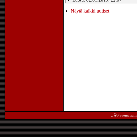
Luotu: 02.01.2019, 22:07
Näytä kaikki uutiset
:: Â©
Suomussalm