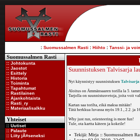
:
Suomussalmen Rasti
:
Hiihto
:
Tanssi- ja voi
Suomussalmen Rasti
:: Johtokunta
:: Jaostot
Suunnistuksen Talvisarja la
:: Esittely
:: Historia
Nyt käynnistyy suunnistuksen
Talvisarja
:: Toiminta
:: Tapahtumat
Aloitus on Ämmänsaaren torilla la 5. tam
:: Rastilainen
Tarjolla on suunnistusvetoja, joita voit val
:: Ajankohtaista
:: Rasti_ry
Kartan saa torilta, eikä maksa mitään!
:: Materiaalisalkku
Tätä herkkua luvassa myös 19.1., 2.2. ja
Yhteiset
Why just run, orienteering is more fun!
Tule, ota kartta käteen ja kokeile!
:: Uutiset
:: Palaute
Tekijä: Mirja :: Suomussalmen Ras
:: Liity jÃ¤seneksi