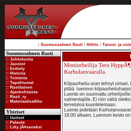
:
Suomussalmen Rasti
:
Hiihto
:
Tanssi- ja voi
Suomussalmen Rasti
:: Johtokunta
:: Jaostot
Moniurheilija Tero HyppÃ¶l
:: Esittely
Karhulanvaaralla.
:: Historia
:: Toiminta
:: Tapahtumat
Kilpaurheilu-uran tehnyt uimari, t
:: Rastilainen
pitää luennon kilpaurheiluharjoi
:: Ajankohtaista
Luento on suunnattu urheilijoille
:: Rasti_ry
valmentajille. Ei niin väliä oletko
:: Materiaalisalkku
tervetuloa kuuntelemaan.
Luento pidetään Karhulanvaaran 
Yhteiset
18.00 alkaen. Luennon kesto on 
:: Uutiset
:: Palaute
:: Liity jÃ¤seneksi