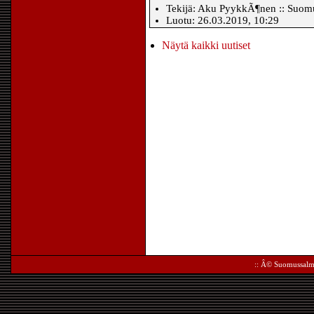
Tekijä: Aku PyykkÃ¶nen :: Suomus
Luotu: 26.03.2019, 10:29
Näytä kaikki uutiset
:: Â©
Suomussalm