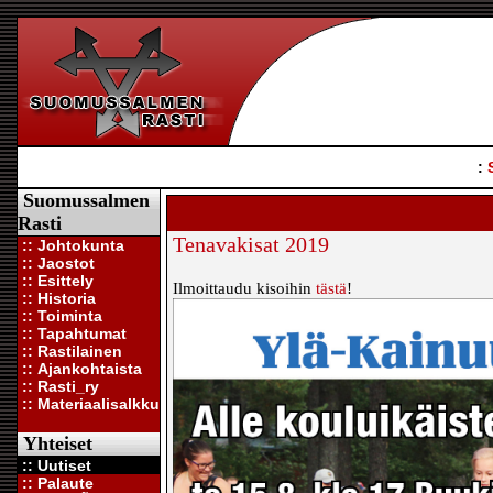
:
Suomussalmen
Rasti
Tenavakisat 2019
:: Johtokunta
:: Jaostot
:: Esittely
Ilmoittaudu kisoihin
tästä
!
:: Historia
:: Toiminta
:: Tapahtumat
:: Rastilainen
:: Ajankohtaista
:: Rasti_ry
:: Materiaalisalkku
Yhteiset
:: Uutiset
:: Palaute