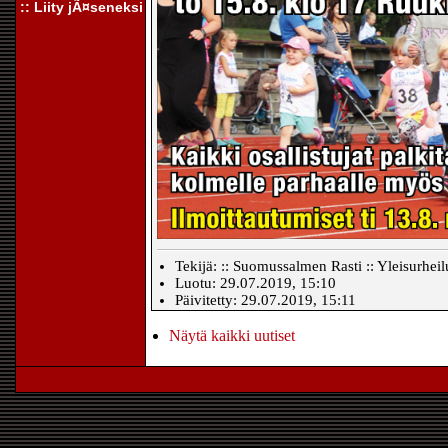
:: Liity jÃ¤seneksi
Tekijä: :: Suomussalmen Rasti :: Yleisurheil
Luotu: 29.07.2019, 15:10
Päivitetty: 29.07.2019, 15:11
Näytä kaikki uutiset