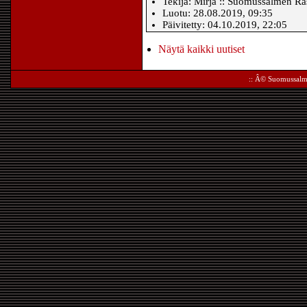
Tekijä: Mirja :: Suomussalmen Ras
Luotu: 28.08.2019, 09:35
Päivitetty: 04.10.2019, 22:05
Näytä kaikki uutiset
:: Â©
Suomussalm