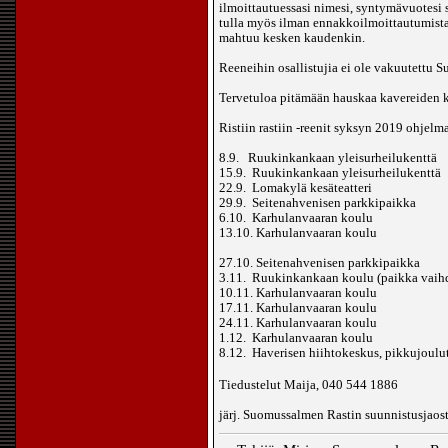
ilmoittautuessasi nimesi, syntymävuotes
tulla myös ilman ennakkoilmoittautumista.
mahtuu kesken kaudenkin.
Reeneihin osallistujia ei ole vakuutettu 
Tervetuloa pitämään hauskaa kavereiden k
Ristiin rastiin -reenit syksyn 2019 ohjelm
8.9. Ruukinkankaan yleisurheilukenttä
15.9. Ruukinkankaan yleisurheilukenttä
22.9. Lomakylä kesäteatteri
29.9. Seitenahvenisen parkkipaikka
6.10. Karhulanvaaran koulu
13.10. Karhulanvaaran koulu
27.10. Seitenahvenisen parkkipaikka
3.11. Ruukinkankaan koulu (paikka vaihd
10.11. Karhulanvaaran koulu
17.11. Karhulanvaaran koulu
24.11. Karhulanvaaran koulu
1.12. Karhulanvaaran koulu
8.12. Haverisen hiihtokeskus, pikkujoulu
Tiedustelut Maija, 040 544 1886
​​​​järj. Suomussalmen Rastin suunnistusjaos