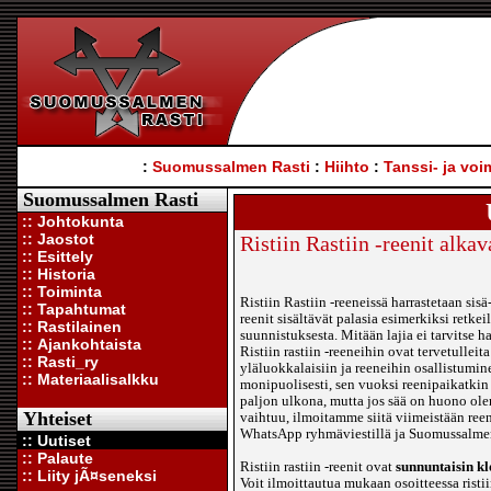
:
Suomussalmen Rasti
:
Hiihto
:
Tanssi- ja voi
Suomussalmen Rasti
:: Johtokunta
:: Jaostot
Ristiin Rastiin -reenit alkav
:: Esittely
:: Historia
:: Toiminta
Ristiin Rastiin -reeneissä harrastetaan sisä-
:: Tapahtumat
reenit sisältävät palasia esimerkiksi retkei
:: Rastilainen
suunnistuksesta. Mitään lajia ei tarvitse ha
:: Ajankohtaista
Ristiin rastiin -reeneihin ovat tervetulleit
:: Rasti_ry
yläluokkalaisiin ja reeneihin osallistumi
:: Materiaalisalkku
monipuolisesti, sen vuoksi reenipaikatk
paljon ulkona, mutta jos sää on huono ol
Yhteiset
vaihtuu, ilmoitamme siitä viimeistään reen
WhatsApp ryhmäviestillä ja Suomussalmen
:: Uutiset
:: Palaute
Ristiin rastiin -reenit ovat
sunnuntaisin kl
:: Liity jÃ¤seneksi
Voit ilmoittautua mukaan osoitteessa rist