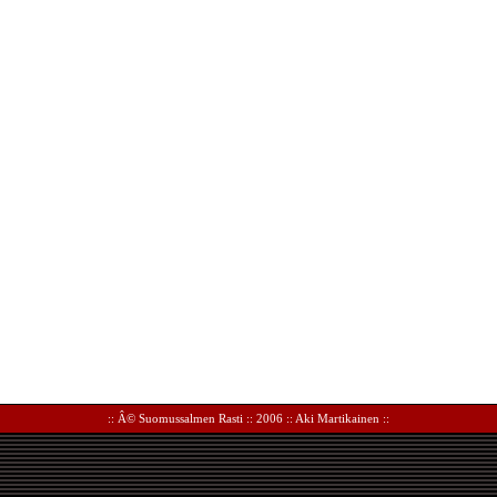
:: Â©
Suomussalmen Rasti
:: 2006 ::
Aki Martikainen
::