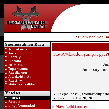
:
Suomussalmen Ra
Suomussalmen Rasti
:: Johtokunta
:: Jaostot
KevÃ¤tkauden jumpat pyÃ¶
:: Esittely
:: Historia
Jum
:: Toiminta
:: Tapahtumat
Jumpparyhmien 
:: Rastilainen
:: Ajankohtaista
:: Rasti_ry
:: Materiaalisalkku
Yhteiset
Tekijä: Tanssi- ja voimistelujaost
:: Uutiset
Luotu: 03.01.2020, 20:14
:: Palaute
:: Liity jÃ¤seneksi
Näytä kaikki uutiset