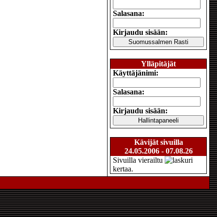
Salasana:
Kirjaudu sisään:
Ylläpitäjät
Käyttäjänimi:
Salasana:
Kirjaudu sisään:
Kävijät sivuilla
24.05.2006 - 07.08.26
Sivuilla vierailtu
kertaa.