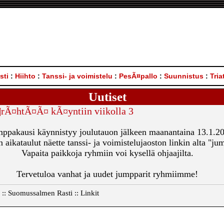
sti
:
Hiihto
:
Tanssi- ja voimistelu
:
PesÃ¤pallo
:
Suunnistus
:
Tria
Uutiset
rÃ¤htÃ¤Ã¤ kÃ¤yntiin viikolla 3
ppakausi käynnistyy joulutauon jälkeen maanantaina 13.1.20
aikataulut näette tanssi- ja voimistelujaoston linkin alta "j
Vapaita paikkoja ryhmiin voi kysellä
ohjaajilta.
Tervetuloa vanhat ja uudet jumpparit ryhmiimme!
o :: Suomussalmen Rasti :: Linkit