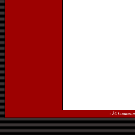
:: Â©
Suomussalm