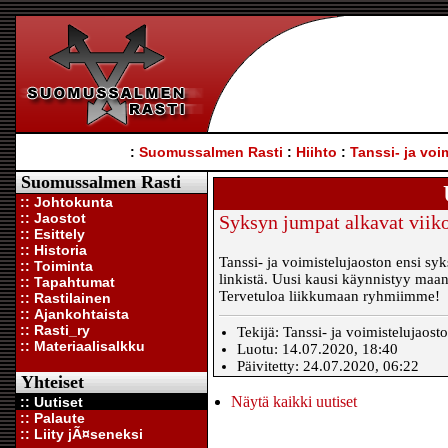
:
Suomussalmen Rasti
:
Hiihto
:
Tanssi- ja voi
Suomussalmen Rasti
:: Johtokunta
:: Jaostot
Syksyn jumpat alkavat viiko
:: Esittely
:: Historia
Tanssi- ja voimistelujaoston ensi s
:: Toiminta
linkistä. Uusi kausi käynnistyy maa
:: Tapahtumat
Tervetuloa liikkumaan ryhmiimme!
:: Rastilainen
:: Ajankohtaista
:: Rasti_ry
Tekijä: Tanssi- ja voimistelujaost
:: Materiaalisalkku
Luotu: 14.07.2020, 18:40
Päivitetty: 24.07.2020, 06:22
Yhteiset
Näytä kaikki uutiset
:: Uutiset
:: Palaute
:: Liity jÃ¤seneksi