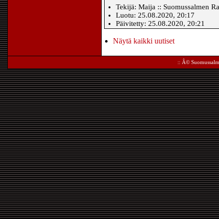
Tekijä: Maija :: Suomussalmen Ras
Luotu: 25.08.2020, 20:17
Päivitetty: 25.08.2020, 20:21
Näytä kaikki uutiset
:: Â©
Suomussalm