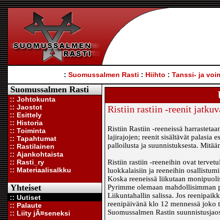
:
Suomussalmen Rasti
:
Hiihto
:
Tanssi- ja voi
Suomussalmen Rasti
:: Johtokunta
:: Jaostot
Ristiin rastiin -reenit jatkuv
:: Esittely
:: Historia
Ristiin Rastiin -reeneissä harrastetaan
:: Toiminta
lajirajojen; reenit sisältävät palasia 
:: Tapahtumat
palloilusta ja suunnistuksesta. Mitään 
:: Rastilainen
:: Ajankohtaista
:: Rasti_ry
Ristiin rastiin -reeneihin ovat tervetu
:: Materiaalisalkku
luokkalaisiin ja reeneihin osallistu
Koska reeneissä liikutaan monipuolis
Yhteiset
Pyrimme olemaan mahdollisimman pa
Liikuntahallin salissa. Jos reenipaik
:: Uutiset
reenipäivänä klo 12 mennessä joko te
:: Palaute
Suomussalmen Rastin suunnistusjaos
:: Liity jÃ¤seneksi