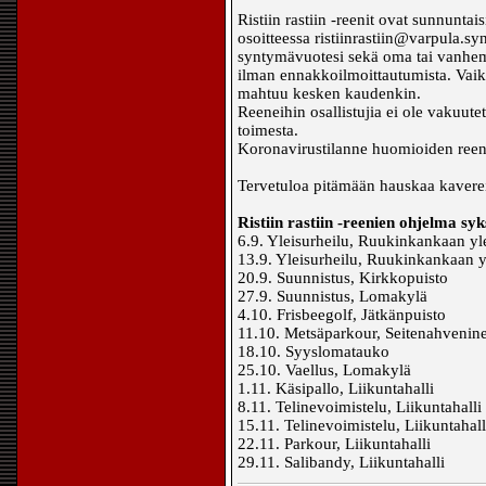
Ristiin rastiin -reenit ovat sunnunta
osoitteessa ristiinrastiin@varpula.s
syntymävuotesi sekä oma tai vanhe
ilman ennakkoilmoittautumista. Vaikk
mahtuu kesken kaudenkin.
Reeneihin osallistujia ei ole vakuu
toimesta.
Koronavirustilanne huomioiden reene
Tervetuloa pitämään hauskaa kavere
Ristiin rastiin -reenien ohjelma sy
6.9. Yleisurheilu, Ruukinkankaan yl
13.9. Yleisurheilu, Ruukinkankaan y
20.9. Suunnistus, Kirkkopuisto
27.9. Suunnistus, Lomakylä
4.10. Frisbeegolf, Jätkänpuisto
11.10. Metsäparkour, Seitenahvenin
18.10. Syyslomatauko
25.10. Vaellus, Lomakylä
1.11. Käsipallo, Liikuntahalli
8.11. Telinevoimistelu, Liikuntahalli
15.11. Telinevoimistelu, Liikuntahall
22.11. Parkour, Liikuntahalli
29.11. Salibandy, Liikuntahalli