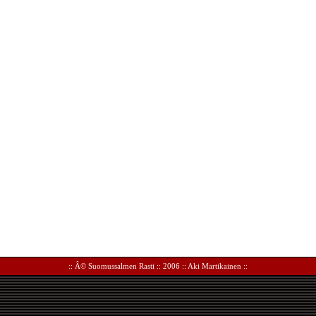
:: Â©
Suomussalmen Rasti
:: 2006 ::
Aki Martikainen
::