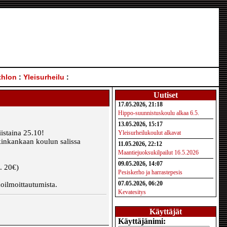
thlon
:
Yleisurheilu
:
Uutiset
17.05.2026, 21:18
Hippo-suunnistuskoulu alkaa 6.5.
13.05.2026, 15:17
istaina 25.10!
Yleisurheilukoulut alkavat
kinkankaan koulun salissa
11.05.2026, 22:12
Maantiejuoksukilpailut 16.5.2026
09.05.2026, 14:07
. 20€)
Pesiskerho ja harrastepesis
07.05.2026, 06:20
oilmoittautumista.
Kevatesitys
Käyttäjät
Käyttäjänimi: