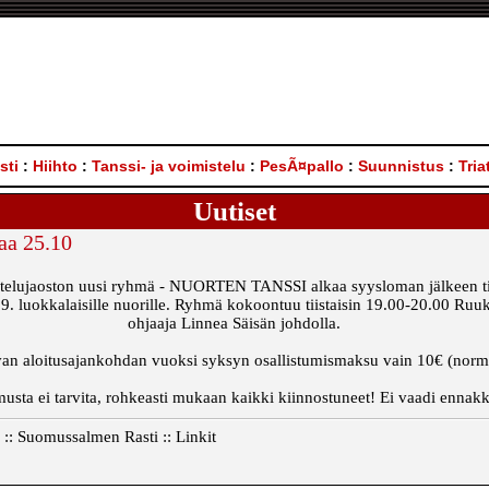
sti
:
Hiihto
:
Tanssi- ja voimistelu
:
PesÃ¤pallo
:
Suunnistus
:
Tria
Uutiset
aa 25.10
istelujaoston uusi ryhmä - NUORTEN TANSSI alkaa syysloman jälkeen ti
 9. luokkalaisille nuorille. Ryhmä kokoontuu tiistaisin 19.00-20.00 Ruu
ohjaaja Linnea Säisän johdolla.
an aloitusajankohdan vuoksi syksyn osallistumismaksu vain 10€ (norm
sta ei tarvita, rohkeasti mukaan kaikki kiinnostuneet! Ei vaadi ennakk
o :: Suomussalmen Rasti :: Linkit