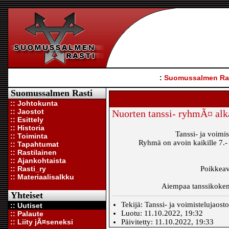
:
Suomussalmen Ra
Suomussalmen Rasti
:: Johtokunta
:: Jaostot
Nuorten tanssi- ryhmÃ¤ alk
:: Esittely
:: Historia
Tanssi- ja voim
:: Toiminta
Ryhmä on avoin kaikille 7.-
:: Tapahtumat
:: Rastilainen
:: Ajankohtaista
:: Rasti_ry
Poikkeav
:: Materiaalisalkku
Aiempaa tanssikokemu
Yhteiset
Tekijä: Tanssi- ja voimistelujaost
:: Uutiset
Luotu: 11.10.2022, 19:32
:: Palaute
:: Liity jÃ¤seneksi
Päivitetty: 11.10.2022, 19:33