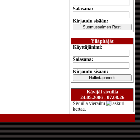
Salasana:
Kirjaudu sisään:
Ylläpitäjät
Käyttäjänimi:
Salasana:
Kirjaudu sisään:
Kävijät sivuilla
24.05.2006 - 07.08.26
Sivuilla vierailtu
kertaa.