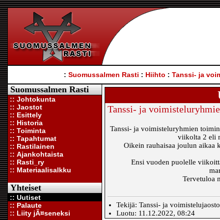
:
Suomussalmen Rasti
:
Hiihto
:
Tanssi- ja voi
Suomussalmen Rasti
:: Johtokunta
:: Jaostot
Tanssi- ja voimisteluryhmi
:: Esittely
:: Historia
Tanssi- ja voimisteluryhmien toimint
:: Toiminta
viikolta 2 eli
:: Tapahtumat
Oikein rauhaisaa joulun aikaa ka
:: Rastilainen
:: Ajankohtaista
:: Rasti_ry
Ensi vuoden puolelle viikoitt
:: Materiaalisalkku
mar
Tervetuloa
Yhteiset
:: Uutiset
Tekijä: Tanssi- ja voimistelujaost
:: Palaute
:: Liity jÃ¤seneksi
Luotu: 11.12.2022, 08:24