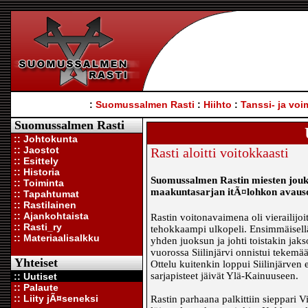
:
Suomussalmen Rasti
:
Hiihto
:
Tanssi- ja voi
Suomussalmen Rasti
:: Johtokunta
:: Jaostot
Rasti aloitti voitokkaasti
:: Esittely
:: Historia
Suomussalmen Rastin miesten joukk
:: Toiminta
maakuntasarjan itÃ¤lohkon avausott
:: Tapahtumat
:: Rastilainen
:: Ajankohtaista
Rastin voitonavaimena oli vierailijo
:: Rasti_ry
tehokkaampi ulkopeli. Ensimmäisellä j
:: Materiaalisalkku
yhden juoksun ja johti toistakin jak
vuorossa Siilinjärvi onnistui tekemää
Yhteiset
Ottelu kuitenkin loppui Siilinjärven
sarjapisteet jäivät Ylä-Kainuuseen.
:: Uutiset
:: Palaute
:: Liity jÃ¤seneksi
Rastin parhaana palkittiin sieppari V