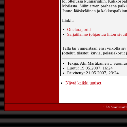
löi ottelussa kunnarinkin. Kakkospal
Moilasta. Siilinjärven parhaana palkit
Janne Jääskeläinen ja kakkospalkin
Linkit:
Otteluraportti
Sarjatilanne (ohjautuu liiton sivuil
Tällä tai viimeistään ensi viikolla siv
(ottelut, tilastot, kuvia, pelaajakortit
Tekijä: Aki Martikainen :: Suomu
Luotu: 19.05.2007, 16:24
Päivitetty: 21.05.2007, 23:24
Näytä kaikki uutiset
:: Â©
Suomussalm