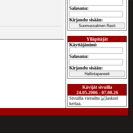
Salasana:
Kirjaudu sisään:
Ylläpitäjät
Käyttäjänimi:
Salasana:
Kirjaudu sisään:
Kävijät sivuilla
24.05.2006 - 07.08.26
Sivuilla vierailtu
kertaa.