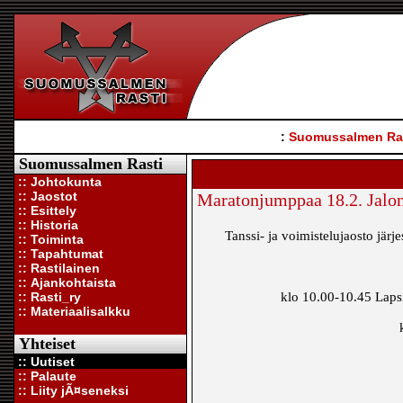
:
Suomussalmen Ra
Suomussalmen Rasti
:: Johtokunta
:: Jaostot
Maratonjumppaa 18.2. Jalo
:: Esittely
:: Historia
Tanssi- ja voimistelujaosto jär
:: Toiminta
:: Tapahtumat
:: Rastilainen
:: Ajankohtaista
:: Rasti_ry
klo 10.00-10.45 Lapsi-
:: Materiaalisalkku
Yhteiset
:: Uutiset
:: Palaute
:: Liity jÃ¤seneksi