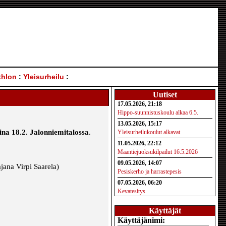
thlon
:
Yleisurheilu
:
Uutiset
17.05.2026, 21:18
Hippo-suunnistuskoulu alkaa 6.5.
13.05.2026, 15:17
a 18.2. Jalonniemitalossa
.
Yleisurheilukoulut alkavat
11.05.2026, 22:12
Maantiejuoksukilpailut 16.5.2026
09.05.2026, 14:07
ajana Virpi Saarela)
Pesiskerho ja harrastepesis
07.05.2026, 06:20
Kevatesitys
Käyttäjät
Käyttäjänimi: