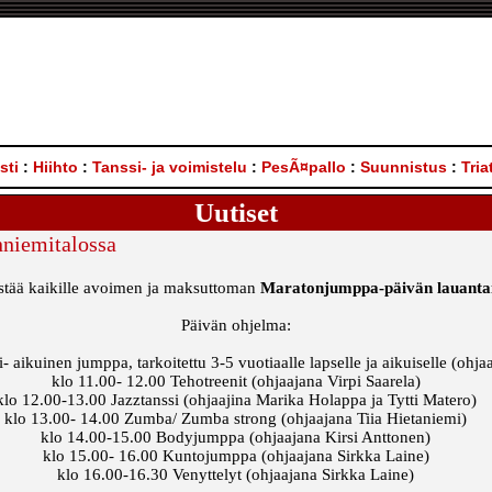
sti
:
Hiihto
:
Tanssi- ja voimistelu
:
PesÃ¤pallo
:
Suunnistus
:
Tria
Uutiset
nniemitalossa
jestää kaikille avoimen ja maksuttoman
Maratonjumppa-päivän lauantain
Päivän ohjelma:
 aikuinen jumppa, tarkoitettu 3-5 vuotiaalle lapselle ja aikuiselle (ohja
klo 11.00- 12.00 Tehotreenit (ohjaajana Virpi Saarela)
klo 12.00-13.00 Jazztanssi (ohjaajina Marika Holappa ja Tytti Matero)
klo 13.00- 14.00 Zumba/ Zumba strong (ohjaajana Tiia Hietaniemi)
klo 14.00-15.00 Bodyjumppa (ohjaajana Kirsi Anttonen)
klo 15.00- 16.00 Kuntojumppa (ohjaajana Sirkka Laine)
klo 16.00-16.30 Venyttelyt (ohjaajana Sirkka Laine)