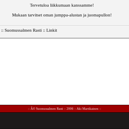
Tervetuloa liikkumaan kanssamme!
Mukaan tarvitset oman jumppa-alustan ja juomapullon!
o :: Suomussalmen Rasti :: Linkit
:: Â©
Suomussalmen Rasti
:: 2006 ::
Aki Martikainen
::