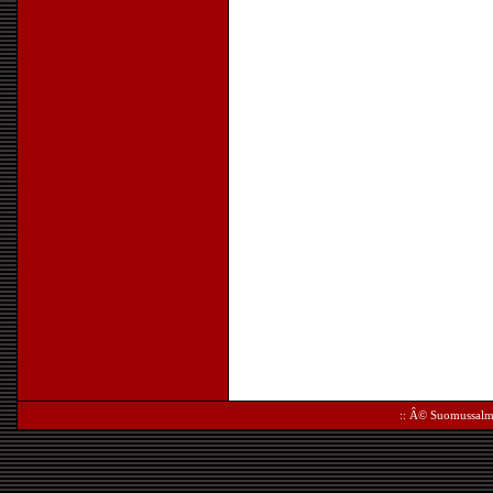
:: Â©
Suomussalm