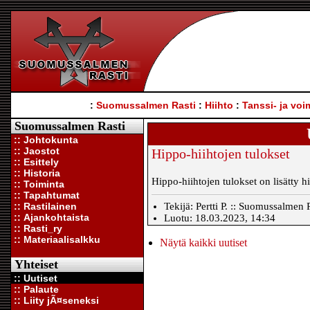
:
Suomussalmen Rasti
:
Hiihto
:
Tanssi- ja voi
Suomussalmen Rasti
:: Johtokunta
:: Jaostot
Hippo-hiihtojen tulokset
:: Esittely
:: Historia
Hippo-hiihtojen tulokset on lisätty h
:: Toiminta
:: Tapahtumat
:: Rastilainen
Tekijä: Pertti P. :: Suomussalmen R
:: Ajankohtaista
Luotu: 18.03.2023, 14:34
:: Rasti_ry
:: Materiaalisalkku
Näytä kaikki uutiset
Yhteiset
:: Uutiset
:: Palaute
:: Liity jÃ¤seneksi