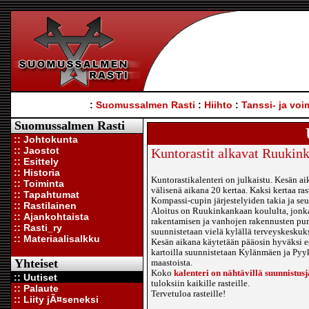
:
Suomussalmen Rasti
:
Hiihto
:
Tanssi- ja voi
Suomussalmen Rasti
:: Johtokunta
:: Jaostot
Kuntorastit alkavat Ruukink
:: Esittely
:: Historia
Kuntorastikalenteri on julkaistu. Kesän aik
:: Toiminta
välisenä aikana 20 kertaa. Kaksi kertaa ras
:: Tapahtumat
Kompassi-cupin järjestelyiden takia ja seura
:: Rastilainen
Aloitus on Ruukinkankaan koululta, jonka
:: Ajankohtaista
rakentamisen ja vanhojen rakennusten purk
:: Rasti_ry
suunnistetaan vielä kylällä terveyskeskuk
:: Materiaalisalkku
Kesän aikana käytetään pääosin hyväksi ed
kartoilla suunnistetaan Kylänmäen ja Pyyk
Yhteiset
maastoista.
Koko
kalenteri on nähtävillä suunnistusj
:: Uutiset
tuloksiin kaikille rasteille.
:: Palaute
Tervetuloa rasteille!
:: Liity jÃ¤seneksi