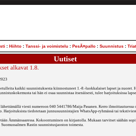
sti
:
Hiihto
:
Tanssi- ja voimistelu
:
PesÃ¤pallo
:
Suunnistus
:
Tria
Uutiset
set alkavat 1.8.
 2023
etulleita kaikki suunnistuksesta kiinnostuneet 1.-8.-luokkalaiset lapset ja nuoret. 
unnistuskokemusta tai hän ei osaa suunnistaa itsenäisesti, tulee harjoituksissa lap
n lähettämällä viesti numeroon 040 5441786/Maija Pasanen. Kerro ilmoittautuessa 
 Harjoituksista tiedotetaan junnusuunnistajien WhatsApp-ryhmässä tai tekstiviest
tään Ämmänsaaressa. Kokoontuminen on kirjastolla. Mukaan tarvitset säähän sopiva
ttu Suomussalmen Rastin suunnistusjaoston toimesta.