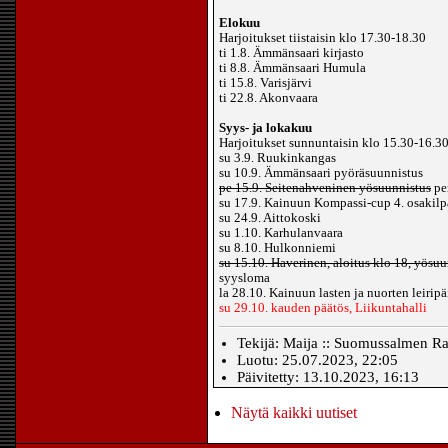
Elokuu
Harjoitukset tiistaisin klo 17.30-18.30
ti 1.8. Ämmänsaari kirjasto
ti 8.8. Ämmänsaari Humula
ti 15.8. Varisjärvi
ti 22.8. Akonvaara
Syys- ja lokakuu
Harjoitukset sunnuntaisin klo 15.30-16.3
su 3.9. Ruukinkangas
su 10.9. Ämmänsaari pyöräsuunnistus
pe 15.9. Seitenahveninen yösuunnistus
pe
su 17.9. Kainuun Kompassi-cup 4. osakil
su 24.9. Aittokoski
su 1.10. Karhulanvaara
su 8.10. Hulkonniemi
su 15.10. Haverinen, aloitus klo 18, yösuu
syysloma
la 28.10. Kainuun lasten ja nuorten leiri
su 29.10. kauden päätös, Liikuntahalli
Tekijä: Maija :: Suomussalmen Ras
Luotu: 25.07.2023, 22:05
Päivitetty: 13.10.2023, 16:13
Näytä kaikki uutiset