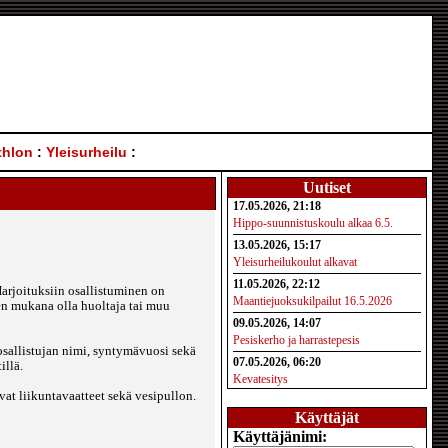
thlon
:
Yleisurheilu
:
Uutiset
17.05.2026, 21:18
Hippo-suunnistuskoulu alkaa 6.5.
13.05.2026, 15:17
Yleisurheilukoulut alkavat
11.05.2026, 22:12
Harjoituksiin osallistuminen on
Maantiejuoksukilpailut 16.5.2026
sen mukana olla huoltaja tai muu
09.05.2026, 14:07
Pesiskerho ja harrastepesis
osallistujan nimi, syntymävuosi sekä
07.05.2026, 06:20
illä.
Kevatesitys
t liikuntavaatteet sekä vesipullon.
Käyttäjät
Käyttäjänimi: