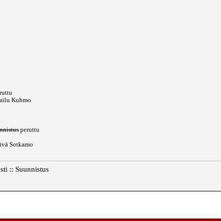
0
ruttu
pailu Kuhmo
nnistus
peruttu
päivä Sotkamo
ti :: Suunnistus