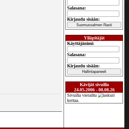
Salasana:
Kirjaudu sisään:
Ylläpitäjät
Käyttäjänimi:
Salasana:
Kirjaudu sisään:
Kävijät sivuilla
24.05.2006 - 08.08.26
Sivuilla vierailtu
kertaa.