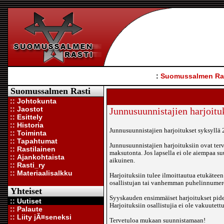
:
Suomussalmen Ra
Suomussalmen Rasti
:: Johtokunta
:: Jaostot
Junnusuunnistajien harjoituk
:: Esittely
:: Historia
Junnusuunnistajien harjoitukset syksyllä
:: Toiminta
:: Tapahtumat
Junnusuunnistajien harjoituksiin ovat terv
:: Rastilainen
maksutonta. Jos lapsella ei ole aiempaa su
:: Ajankohtaista
aikuinen.
:: Rasti_ry
:: Materiaalisalkku
Harjoituksiin tulee ilmoittautua etukätee
osallistujan tai vanhemman puhelinnumero.
Yhteiset
Syyskauden ensimmäiset harjoitukset pide
:: Uutiset
Harjoituksiin osallistujia ei ole vakuute
:: Palaute
:: Liity jÃ¤seneksi
Tervetuloa mukaan suunnistamaan!