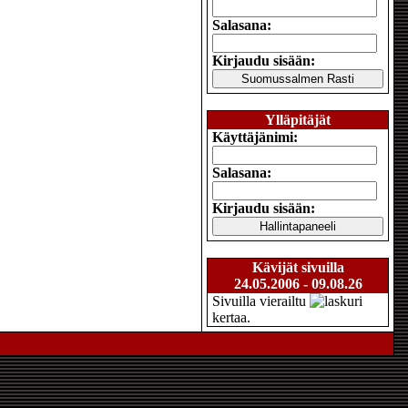
Salasana:
Kirjaudu sisään:
Ylläpitäjät
Käyttäjänimi:
Salasana:
Kirjaudu sisään:
Kävijät sivuilla
24.05.2006 - 09.08.26
Sivuilla vierailtu
kertaa.