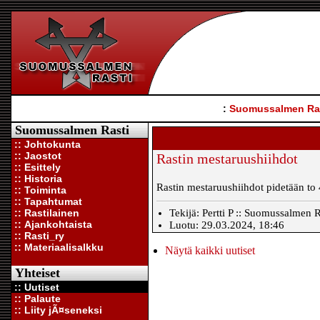
:
Suomussalmen Ra
Suomussalmen Rasti
:: Johtokunta
:: Jaostot
Rastin mestaruushiihdot
:: Esittely
:: Historia
Rastin mestaruushiihdot pidetään to 4
:: Toiminta
:: Tapahtumat
:: Rastilainen
Tekijä: Pertti P :: Suomussalmen Ra
:: Ajankohtaista
Luotu: 29.03.2024, 18:46
:: Rasti_ry
:: Materiaalisalkku
Näytä kaikki uutiset
Yhteiset
:: Uutiset
:: Palaute
:: Liity jÃ¤seneksi