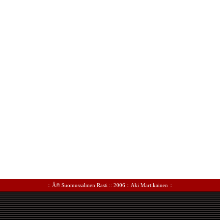
:: Â©
Suomussalmen Rasti
:: 2006 ::
Aki Martikainen
::