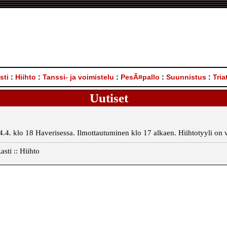
sti
:
Hiihto
:
Tanssi- ja voimistelu
:
PesÃ¤pallo
:
Suunnistus
:
Tria
Uutiset
.4. klo 18 Haverisessa. Ilmottautuminen klo 17 alkaen. Hiihtotyyli on va
sti :: Hiihto