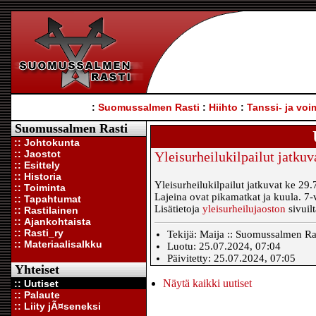
:
Suomussalmen Rasti
:
Hiihto
:
Tanssi- ja voi
Suomussalmen Rasti
:: Johtokunta
:: Jaostot
Yleisurheilukilpailut jatkuv
:: Esittely
:: Historia
Yleisurheilukilpailut jatkuvat ke 29
:: Toiminta
Lajeina ovat pikamatkat ja kuula. 7-v
:: Tapahtumat
Lisätietoja
yleisurheilujaoston
sivuil
:: Rastilainen
:: Ajankohtaista
:: Rasti_ry
Tekijä: Maija :: Suomussalmen Rast
:: Materiaalisalkku
Luotu: 25.07.2024, 07:04
Päivitetty: 25.07.2024, 07:05
Yhteiset
Näytä kaikki uutiset
:: Uutiset
:: Palaute
:: Liity jÃ¤seneksi