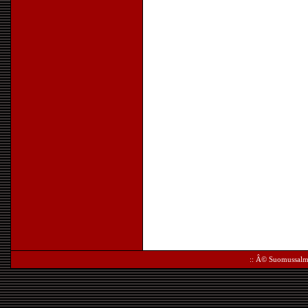
:: Â©
Suomussalm