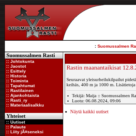
:
Suomussalmen Ra
Suomussalmen Rasti
:: Johtokunta
:: Jaostot
Rastin maanantaikisat 12.8.
:: Esittely
:: Historia
Seuraavat yleisurheilukilpailut pide
:: Toiminta
keihäs, 400 m ja 1000 m. Lisätietoja
:: Tapahtumat
:: Rastilainen
:: Ajankohtaista
Tekijä: Maija :: Suomussalmen Rast
:: Rasti_ry
Luotu: 06.08.2024, 09:06
:: Materiaalisalkku
Näytä kaikki uutiset
Yhteiset
:: Uutiset
:: Palaute
:: Liity jÃ¤seneksi