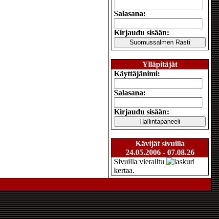
Salasana:
Kirjaudu sisään:
Ylläpitäjät
Käyttäjänimi:
Salasana:
Kirjaudu sisään:
Kävijät sivuilla
24.05.2006 - 07.08.26
Sivuilla vierailtu
kertaa.