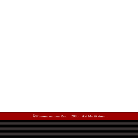
:: Â©
Suomussalmen Rasti
:: 2006 ::
Aki Martikainen
::