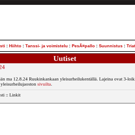
sti
:
Hiihto
:
Tanssi- ja voimistelu
:
PesÃ¤pallo
:
Suunnistus
:
Tria
Uutiset
24
tään ma 12.8.24 Ruukinkankaan yleisurheilukentällä. Lajeina ovat 3-loik
 yleisurheilujaoston
sivuilta
.
i :: Linkit