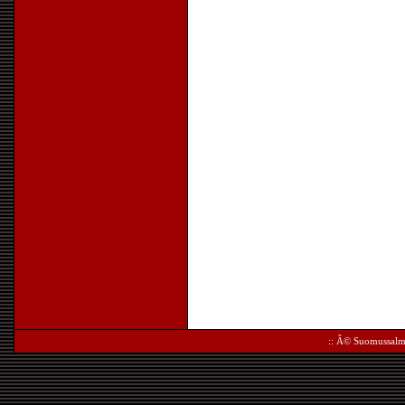
:: Â©
Suomussalm