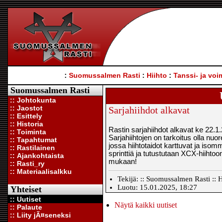
:
Suomussalmen Rasti
:
Hiihto
:
Tanssi- ja voi
Suomussalmen Rasti
:: Johtokunta
:: Jaostot
Sarjahiihdot alkavat
:: Esittely
:: Historia
Rastin sarjahiihdot alkavat ke 22.
:: Toiminta
Sarjahiihtojen on tarkoitus olla nuo
:: Tapahtumat
jossa hiihtotaidot karttuvat ja isom
:: Rastilainen
sprinttiä ja tutustutaan XCX-hiihtoo
:: Ajankohtaista
mukaan!
:: Rasti_ry
:: Materiaalisalkku
Tekijä: :: Suomussalmen Rasti :: H
Luotu: 15.01.2025, 18:27
Yhteiset
:: Uutiset
Näytä kaikki uutiset
:: Palaute
:: Liity jÃ¤seneksi