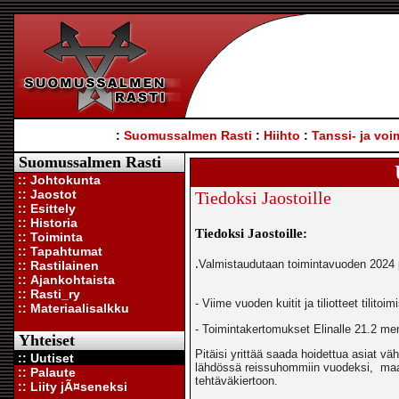
:
Suomussalmen Rasti
:
Hiihto
:
Tanssi- ja voi
Suomussalmen Rasti
:: Johtokunta
:: Jaostot
Tiedoksi Jaostoille
:: Esittely
:: Historia
Tiedoksi Jaostoille:
:: Toiminta
:: Tapahtumat
.
Valmistaudutaan toimintavuoden 2024 
:: Rastilainen
:: Ajankohtaista
:: Rasti_ry
- Viime vuoden kuitit ja tiliotteet tilit
:: Materiaalisalkku
- Toimintakertomukset Elinalle 21.2 m
Yhteiset
Pitäisi yrittää saada hoidettua asiat v
:: Uutiset
lähdössä reissuhommiin vuodeksi, maal
:: Palaute
tehtäväkiertoon.
:: Liity jÃ¤seneksi