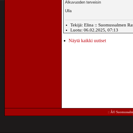
Alkuvuoden terveisin
Ulla
Tekijä: Elina :: Suomussalmen Ras
Luotu: 06.02.2025, 07:13
Näytä kaikki uutiset
:: Â©
Suomussalm