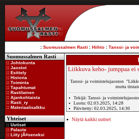
:
Suomussalmen Rasti
:
Hiihto
:
Tanssi- ja voi
Suomussalmen Rasti
:: Johtokunta
:: Jaostot
Liikkuva keho- jumppaa ei o
:: Esittely
:: Historia
Tanssi- ja voimistelujaoston "Liikk
:: Toiminta
mutta tiista
:: Tapahtumat
:: Rastilainen
:: Ajankohtaista
Tekijä: Tanssi- ja voimistelujaost
:: Rasti_ry
Luotu: 02.03.2025, 14:28
:: Materiaalisalkku
Päivitetty: 02.03.2025, 14:30
Yhteiset
Näytä kaikki uutiset
:: Uutiset
:: Palaute
:: Liity jÃ¤seneksi