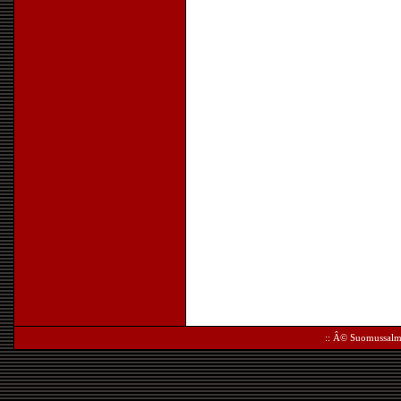
:: Â©
Suomussalm