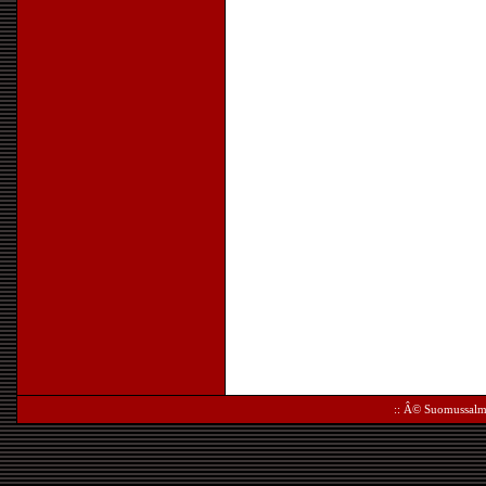
:: Â©
Suomussalm