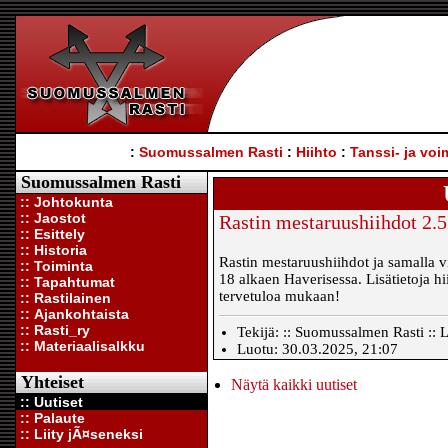
:
Suomussalmen Rasti
:
Hiihto
:
Tanssi- ja voi
Suomussalmen Rasti
:: Johtokunta
:: Jaostot
Rastin mestaruushiihdot 2.5
:: Esittely
:: Historia
Rastin mestaruushiihdot ja samalla vi
:: Toiminta
18 alkaen Haverisessa. Lisätietoja h
:: Tapahtumat
tervetuloa mukaan!
:: Rastilainen
:: Ajankohtaista
:: Rasti_ry
Tekijä: :: Suomussalmen Rasti :: L
:: Materiaalisalkku
Luotu: 30.03.2025, 21:07
Yhteiset
Näytä kaikki uutiset
:: Uutiset
:: Palaute
:: Liity jÃ¤seneksi