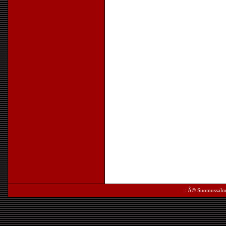
:: Â©
Suomussalm