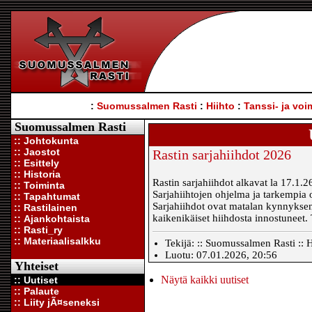
:
Suomussalmen Rasti
:
Hiihto
:
Tanssi- ja voi
Suomussalmen Rasti
:: Johtokunta
:: Jaostot
Rastin sarjahiihdot 2026
:: Esittely
:: Historia
Rastin sarjahiihdot alkavat la 17.1.
:: Toiminta
Sarjahiihtojen ohjelma ja tarkempia 
:: Tapahtumat
Sarjahiihdot ovat matalan kynnyksen
:: Rastilainen
kaikenikäiset hiihdosta innostuneet
:: Ajankohtaista
:: Rasti_ry
:: Materiaalisalkku
Tekijä: :: Suomussalmen Rasti :: H
Luotu: 07.01.2026, 20:56
Yhteiset
Näytä kaikki uutiset
:: Uutiset
:: Palaute
:: Liity jÃ¤seneksi