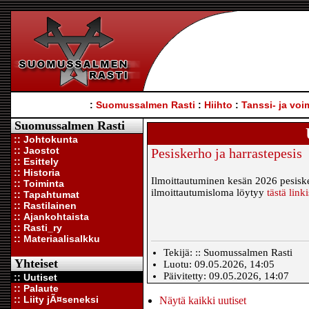
:
Suomussalmen Rasti
:
Hiihto
:
Tanssi- ja voi
Suomussalmen Rasti
:: Johtokunta
:: Jaostot
Pesiskerho ja harrastepesis
:: Esittely
:: Historia
Ilmoittautuminen kesän 2026 pesiske
:: Toiminta
ilmoittautumisloma löytyy
tästä linki
:: Tapahtumat
:: Rastilainen
:: Ajankohtaista
:: Rasti_ry
:: Materiaalisalkku
Tekijä: :: Suomussalmen Rasti
Yhteiset
Luotu: 09.05.2026, 14:05
Päivitetty: 09.05.2026, 14:07
:: Uutiset
:: Palaute
:: Liity jÃ¤seneksi
Näytä kaikki uutiset