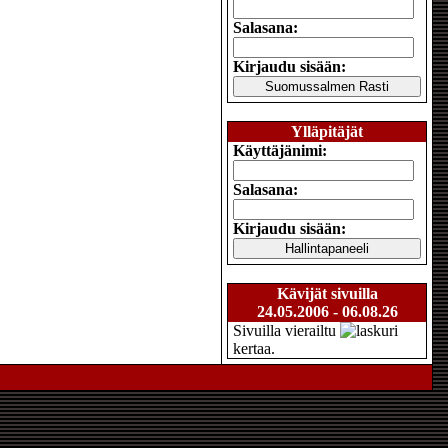
Salasana:
Kirjaudu sisään:
Ylläpitäjät
Käyttäjänimi:
Salasana:
Kirjaudu sisään:
Kävijät sivuilla
24.05.2006 - 06.08.26
Sivuilla vierailtu
kertaa.