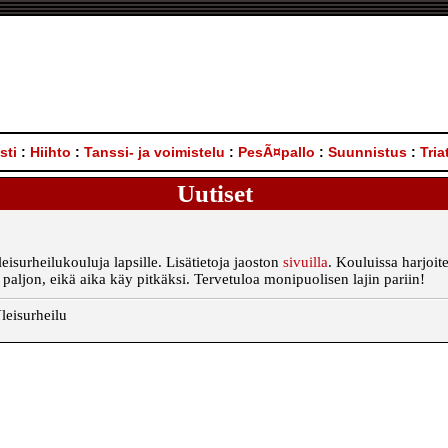
sti
:
Hiihto
:
Tanssi- ja voimistelu
:
PesÃ¤pallo
:
Suunnistus
:
Tria
Uutiset
leisurheilukouluja lapsille. Lisätietoja jaoston
sivuilla
. Kouluissa harjoit
 paljon, eikä aika käy pitkäksi. Tervetuloa monipuolisen lajin pariin!
leisurheilu