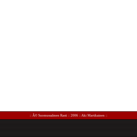
:: Â©
Suomussalmen Rasti
:: 2006 ::
Aki Martikainen
::