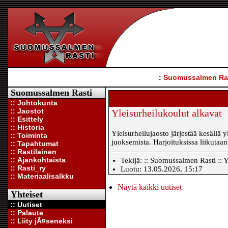
:
Suomussalmen Ra
Suomussalmen Rasti
:: Johtokunta
:: Jaostot
Yleisurheilukoulut alkavat
:: Esittely
:: Historia
Yleisurheilujaosto järjestää kesällä y
:: Toiminta
juoksemista. Harjoituksissa liikutaan
:: Tapahtumat
:: Rastilainen
:: Ajankohtaista
Tekijä: :: Suomussalmen Rasti :: Y
:: Rasti_ry
Luotu: 13.05.2026, 15:17
:: Materiaalisalkku
Näytä kaikki uutiset
Yhteiset
:: Uutiset
:: Palaute
:: Liity jÃ¤seneksi