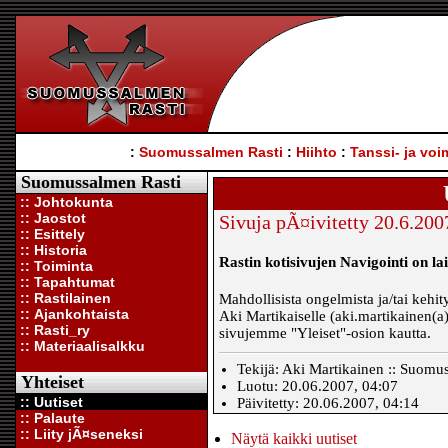
:
Suomussalmen Rasti
:
Hiihto
:
Tanssi- ja voi
Suomussalmen Rasti
:: Johtokunta
:: Jaostot
Sivuja pÃ¤ivitetty 20.6.200
:: Esittely
:: Historia
Rastin kotisivujen Navigointi on lai
:: Toiminta
:: Tapahtumat
:: Rastilainen
Mahdollisista ongelmista ja/tai kehi
:: Ajankohtaista
Aki Martikaiselle (aki.martikainen(a
:: Rasti_ry
sivujemme "Yleiset"-osion kautta.
:: Materiaalisalkku
Tekijä: Aki Martikainen :: Suomu
Yhteiset
Luotu: 20.06.2007, 04:07
:: Uutiset
Päivitetty: 20.06.2007, 04:14
:: Palaute
:: Liity jÃ¤seneksi
Näytä kaikki uutiset