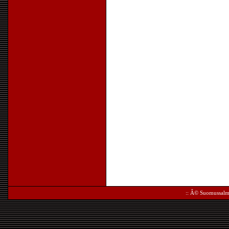
:: Â©
Suomussalm