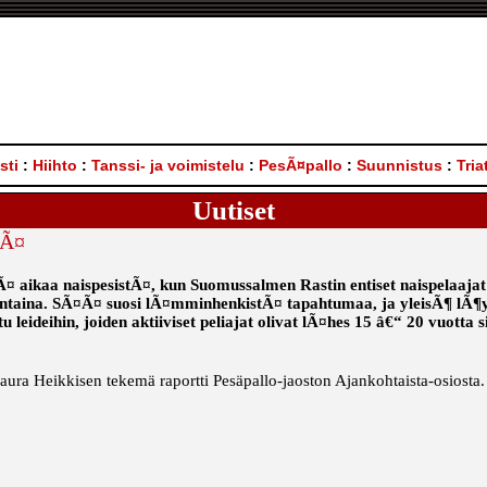
sti
:
Hiihto
:
Tanssi- ja voimistelu
:
PesÃ¤pallo
:
Suunnistus
:
Tria
Uutiset
tÃ¤
 aikaa naispesistÃ¤, kun Suomussalmen Rastin entiset naispelaajat o
ntaina. SÃ¤Ã¤ suosi lÃ¤mminhenkistÃ¤ tapahtumaa, ja yleisÃ¶ lÃ¶ys
u leideihin, joiden aktiiviset peliajat olivat lÃ¤hes 15 â€“ 20 vuotta s
aura Heikkisen tekemä raportti Pesäpallo-jaoston Ajankohtaista-osiosta.