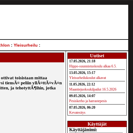
thlon
:
Yleisurheilu
:
Uutiset
17.05.2026, 21:18
Hippo-suunnistuskoulu alkaa 6.5.
13.05.2026, 15:17
ttivat toisistaan mittaa
Yleisurheilukoulut alkavat
i tiensÃ¤ peliin yllÃ¤ttÃ¤vÃ¤n
11.05.2026, 22:12
itten, ja tehotyttÃ¶ihin, jotka
Maantiejuoksukilpailut 16.5.2026
09.05.2026, 14:07
Pesiskerho ja harrastepesis
07.05.2026, 06:20
Kevatesitys
Käyttäjät
Käyttäjänimi: