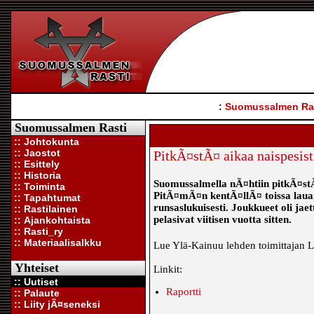
:
Suomussalmen Ra
Suomussalmen Rasti
:: Johtokunta
:: Jaostot
PitkÃ¤stÃ¤ aikaa naispesis
:: Esittely
:: Historia
Suomussalmella nÃ¤htiin pitkÃ¤stÃ¤
:: Toiminta
PitÃ¤mÃ¤n kentÃ¤llÃ¤ toissa laua
:: Tapahtumat
runsaslukuisesti. Joukkueet oli jaett
:: Rastilainen
pelasivat viitisen vuotta sitten.
:: Ajankohtaista
:: Rasti_ry
:: Materiaalisalkku
Lue Ylä-Kainuu lehden toimittajan L
Yhteiset
Linkit:
:: Uutiset
Raportti
:: Palaute
:: Liity jÃ¤seneksi