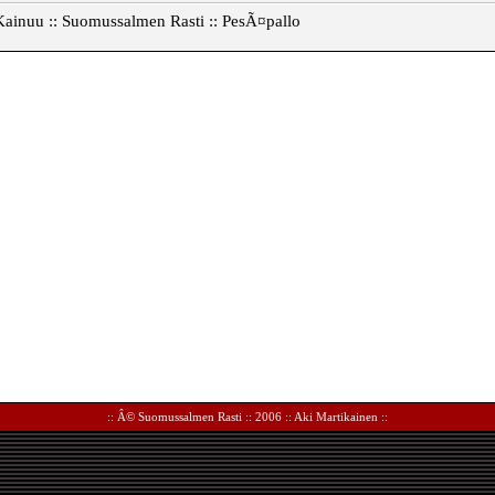
Kainuu :: Suomussalmen Rasti :: PesÃ¤pallo
:: Â©
Suomussalmen Rasti
:: 2006 ::
Aki Martikainen
::