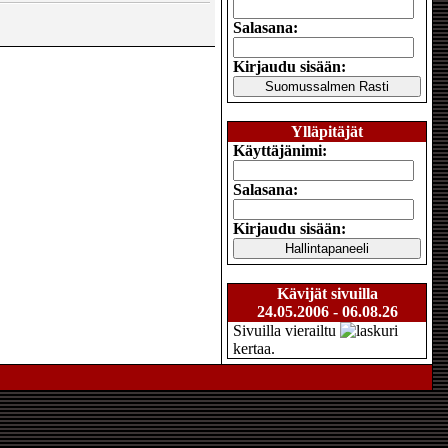
Salasana:
Kirjaudu sisään:
Ylläpitäjät
Käyttäjänimi:
Salasana:
Kirjaudu sisään:
Kävijät sivuilla
24.05.2006 - 06.08.26
Sivuilla vierailtu
kertaa.