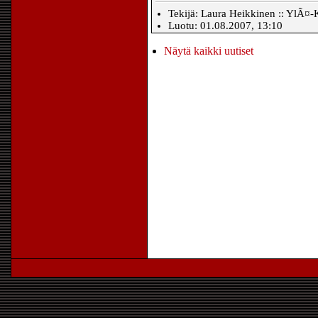
Tekijä: Laura Heikkinen :: YlÃ¤-
Luotu: 01.08.2007, 13:10
Näytä kaikki uutiset