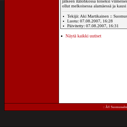
jälkeen itälohkossa toiseksi viimeis
ollut melkoisessa alamäessä ja kausi
Tekijä: Aki Martikainen :: Suomu
Luotu: 07.08.2007, 16:28
Päivitetty: 07.08.2007, 16:31
Näytä kaikki uutiset
:: Â©
Suomussalm