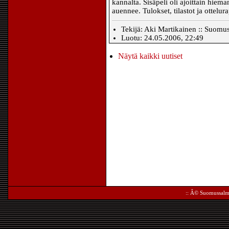
kannalta. Sisäpeli oli ajoittain hiema
auennee. Tulokset, tilastot ja ottelura
Tekijä: Aki Martikainen :: Suomu
Luotu: 24.05.2006, 22:49
Näytä kaikki uutiset
:: Â©
Suomussalm