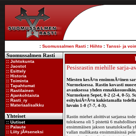
:
Suomussalmen Rasti
:
Hiihto
:
Tanssi- ja voi
Suomussalmen Rasti
:: Johtokunta
:: Jaostot
Pesisrastin miehille sarja-a
:: Esittely
:: Historia
Miesten kesÃ¤n ensimmÃ¤inen sarja
:: Toiminta
Nurmeksessa. Rastin kovasti nuore
:: Tapahtumat
avauksessa yhden ennakkosuosikin
:: Rastilainen
Nurmeksen Sepot, 0-2 (2-4, 0-5). 
:: Ajankohtaista
:: Rasti_ry
esityksiÃ¤Ã¤n kukistamalla todella 
:: Materiaalisalkku
luvuin 1-0 (7-7, 4-3).
Yhteiset
Rastin miehet aloittivat sarjansa tod
tuloksena oli 5 pistettä 6 mahdollises
:: Uutiset
:: Palaute
ensimmäisen jakson tasatuloksella yh
:: Liity jÃ¤seneksi
vallan mallikasta ensimmäisissä pele