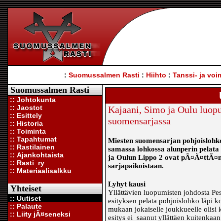
:
Suomussalmen Rasti
:
Hiihto
:
Tanssi- ja voi
Suomussalmen Rasti
:: Johtokunta
:: Jaostot
Kajaani, Simo ja Oulu luopu
:: Esittely
suomensarjassa
:: Historia
:: Toiminta
:: Tapahtumat
Miesten suomensarjan pohjoislohk
:: Rastilainen
samassa lohkossa alunperin pelata
:: Ajankohtaista
ja Oulun Lippo 2 ovat pÃ¤Ã¤ttÃ¤n
:: Rasti_ry
sarjapaikoistaan.
:: Materiaalisalkku
Lyhyt kausi
Yhteiset
Yllättävien luopumisten johdosta Pes
:: Uutiset
esityksen pelata pohjoislohko läpi 
:: Palaute
mukaan jokaiselle joukkueelle olisi 
:: Liity jÃ¤seneksi
esitys ei saanut yllättäen kuitenka