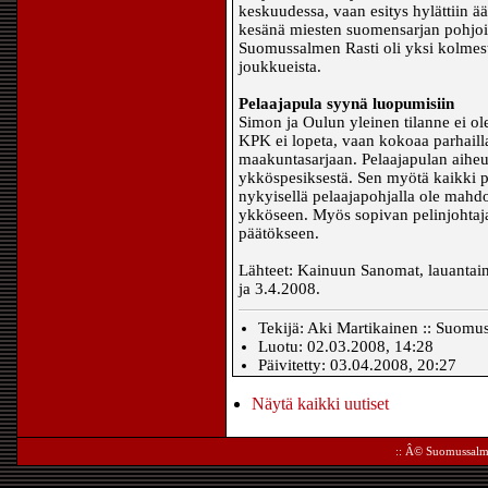
keskuudessa, vaan esitys hylättiin 
kesänä miesten suomensarjan pohjois
Suomussalmen Rasti oli yksi kolmesta
joukkueista.
Pelaajapula syynä luopumisiin
Simon ja Oulun yleinen tilanne ei ol
KPK ei lopeta, vaan kokoaa parhaill
maakuntasarjaan. Pelaajapulan aihe
ykköspesiksestä. Sen myötä kaikki pe
nykyisellä pelaajapohjalla ole mahdol
ykköseen. Myös sopivan pelinjohtaja
päätökseen.
Lähteet: Kainuun Sanomat, lauantain
ja 3.4.2008.
Tekijä: Aki Martikainen :: Suomu
Luotu: 02.03.2008, 14:28
Päivitetty: 03.04.2008, 20:27
Näytä kaikki uutiset
:: Â©
Suomussalm