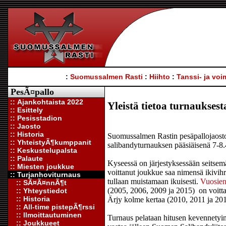
:
Suomussalmen Rasti
:
Hiihto
:
Tanssi- ja voi
PesÃ¤pallo
:: Ajankohtaista 2022
Yleistä tietoa turnauksest
:: Esittely
:: Pesisstadion
:: Jaosto
:: Historia
Suomussalmen Rastin pesäpallojaosto
:: YhteistyÃ¶kumppanit
salibandyturnauksen pääsiäisenä 7-8
:: Keskustelupalsta
:: Palaute
Kyseessä on järjestyksessään seitsem
:: Miesten joukkue
voittanut joukkue saa nimensä ikivihr
:: Turjanhoviturnaus
tullaan muistamaan ikuisesti.
Vuosien
:: SÃ¤Ã¤nnÃ¶t
(2005, 2006, 2009 ja 2015) on voitta
:: Yhteystiedot
:: Historia
Ärjy kolme kertaa (2010, 2011 ja 201
:: All-time pistepÃ¶rssi
:: Ilmoittautuminen
Turnaus pelataan hitusen kevennetyi
:: Joukkueet