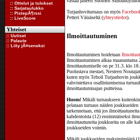
vastaa jälleen Suomen Salibandyliiton
:: Ottelut ja tulokset
:: Sarjataulukko
Turjanhoviturnaus on myös
Facebook
:: PistepÃ¶rssi
Petteri Väisäseltä (
yhteystiedot
).
:: LiveScore
Yhteiset
Ilmoittautuminen
:: Uutiset
:: Palaute
:: Liity jÃ¤seneksi
Ilmoittautuminen hoidetaan
Ilmoittau
Ilmoittautuminen alkaa maanantaina 2
ilmoittautumiselle on pe 31.3. klo 18
Puolustava mestari, Nesteen Noutajat
kuten myös Teboil Turjanhovin joukk
vahvistettava osallistumisensa turnauk
ilmoittautumisajan puitteissa.
Huom!
Mikäli turnaukseen kuitenkin
pelataan turnaus näiden joukkueiden 
tarkennetaan, että jos ilmoittautuneit
kahdentoista (12) ensimmäiseksi ilm
ilmoittautuneita joukkueita on alle ka
joukkueiden voimin.
Mikäli joukkueiden maksimimäärä (16