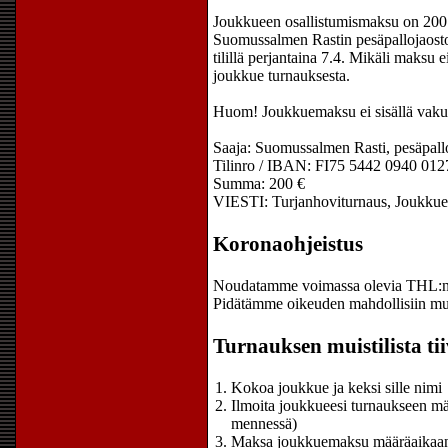
Joukkueen osallistumismaksu on 200
Suomussalmen Rastin pesäpallojaoston
tilillä perjantaina 7.4. Mikäli maksu 
joukkue turnauksesta.
Huom! Joukkuemaksu ei sisällä vakuutu
Saaja: Suomussalmen Rasti, pesäpall
Tilinro / IBAN: FI75 5442 0940 012
Summa: 200 €
VIESTI: Turjanhoviturnaus, Joukkue
Koronaohjeistus
Noudatamme voimassa olevia THL:n oh
Pidätämme oikeuden mahdollisiin muuto
Turnauksen muistilista tii
Kokoa joukkue ja keksi sille nimi
Ilmoita joukkueesi turnaukseen m
mennessä)
Maksa joukkuemaksu määräaikaan