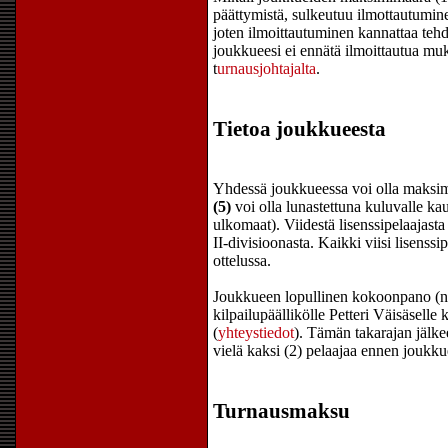
päättymistä, sulkeutuu ilmottautumine
joten ilmoittautuminen kannattaa tehd
joukkueesi ei ennätä ilmoittautua mu
t
urnausjohtajalta
.
Tietoa joukkueesta
Yhdessä joukkueessa voi olla maksimis
(5)
voi olla lunastettuna kuluvalle kau
ulkomaat). Viidestä lisenssipelaajasta
II-divisioonasta. Kaikki viisi lisens
ottelussa.
Joukkueen lopullinen kokoonpano (ni
kilpailupäällikölle Petteri Väisäsell
(
yhteystiedot
). Tämän takarajan jälke
vielä kaksi (2) pelaajaa ennen joukk
Turnausmaksu