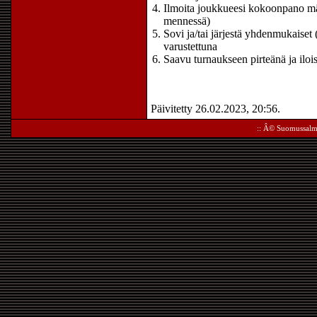
Ilmoita joukkueesi kokoonpano m
mennessä)
Sovi ja/tai järjestä yhdenmukaiset 
varustettuna
Saavu turnaukseen pirteänä ja iloi
Päivitetty 26.02.2023, 20:56.
:: Â©
Suomussalm