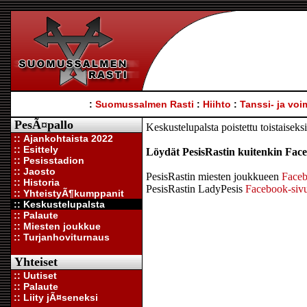
:
Suomussalmen Rasti
:
Hiihto
:
Tanssi- ja voi
PesÃ¤pallo
Keskustelupalsta poistettu toistaiseksi
:: Ajankohtaista 2022
:: Esittely
Löydät PesisRastin kuitenkin Face
:: Pesisstadion
:: Jaosto
PesisRastin miesten joukkueen
Faceb
:: Historia
PesisRastin LadyPesis
Facebook-siv
:: YhteistyÃ¶kumppanit
:: Keskustelupalsta
:: Palaute
:: Miesten joukkue
:: Turjanhoviturnaus
Yhteiset
:: Uutiset
:: Palaute
:: Liity jÃ¤seneksi