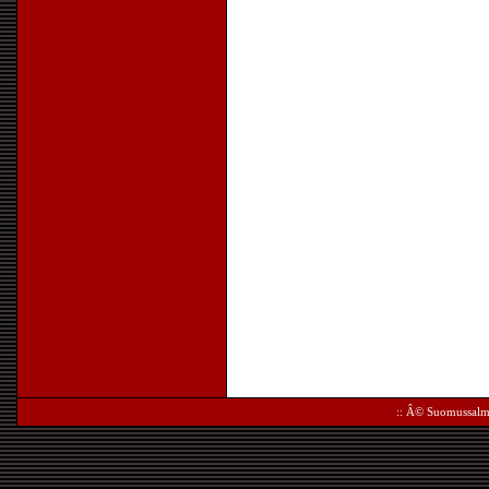
:: Â©
Suomussalm