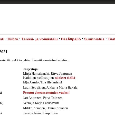
sti
:
Hiihto
:
Tanssi- ja voimistelu
:
PesÃ¤pallo
:
Suunnistus
:
Tria
2021
ärjestetään sekä tapahtumina että omatoimirasteina.
Järjestäjä
Mirja Humalamäki, Ritva Juntunen
Kaikkien osallistujien
tulokset täällä
Eija Aarnio, Tiia Hietaniemi
Lauri Seppänen, Jukka ja Marja Hakala
ki
Peruttu yhteensattumien vuoksi!
Jari Anttonen, Päivi Tolonen
TK)
Veera ja Katja Laaksoviita
Mikko Keränen, Hannu Keränen
ki
Jussi ja Jaana Kauppinen