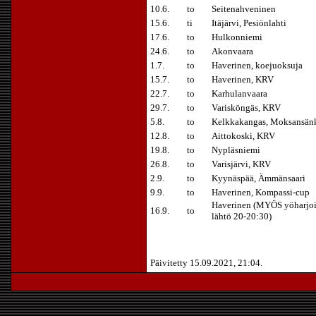
10.6.
to
Seitenahveninen
15.6.
ti
Itäjärvi, Pesiönlahti
17.6.
to
Hulkonniemi
24.6.
to
Akonvaara
1.7.
to
Haverinen, koejuoksuja
15.7.
to
Haverinen, KRV
22.7.
to
Karhulanvaara
29.7.
to
Varisköngäs, KRV
5.8.
to
Kelkkakangas, Moksansän
12.8.
to
Aittokoski, KRV
19.8.
to
Nypläsniemi
26.8.
to
Varisjärvi, KRV
2.9.
to
Kyynäspää, Ämmänsaari
9.9.
to
Haverinen, Kompassi-cup
Haverinen (MYÖS yöharjoi
16.9.
to
lähtö 20-20:30)
Päivitetty 15.09.2021, 21:04.