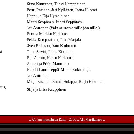
Simo Kinnunen, Tuovi Kemppainen
Pertti Pasanen, Jari Kyllönen, Jaana Huotari
Hannu ja Eija Kymäläinen
Martti Seppänen, Pentti Seppänen
Jari Anttonen
(Vain seuran omille jäsenille!)
Eero ja Markku Härkönen
Pekka Kemppainen, Juha Marjala
Sven Eriksson, Aaro Korhonen
ki
Timo Sirviö, Janne Kinnunen
Eija Aarnio, Kerttu Harkoma
Anneli ja Erkki Manninen
Heikki Laurinseppä, Minna Rokolampi
Jari Anttonen
Maija Pasanen, Emma Holappa, Reijo Hakonen
tus,
Silja ja Liisa Kauppinen
:: Â©
Suomussalmen Rasti
:: 2006 ::
Aki Martikainen
::