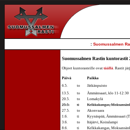
:
Suomussalmen Ra
Suomussalmen Rastin kuntorastit 
Ohjeet kuntorasteille ovat
täällä
. Rastit j
Päivä
Paikka
6.5.
to
Jätkänpuisto
13.5.
to
Ämmänsaari, klo 11-12:30
20.5.
to
Lomakylä
25.5.
ti
Kelkkakangas, Moksansän
27.5.
to
Akonvaara
1.6.
ti
Kyynäspää, Ämmänsaari (
3.6.
to
Itäjärvi, Koiralampi
8.6.
ti
Kelkkakangas, Moksansän