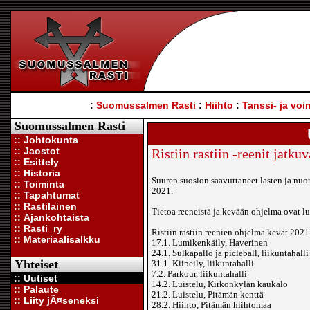
:
Suomussalmen Rasti
:
Hiihto
:
Tanssi- ja voi
Suomussalmen Rasti
:: Johtokunta
:: Jaostot
Ristiin rastiin -reenit jat
:: Esittely
:: Historia
Suuren suosion saavuttaneet lasten ja nuor
:: Toiminta
2021.
:: Tapahtumat
:: Rastilainen
Tietoa reeneistä ja kevään ohjelma ovat l
:: Ajankohtaista
:: Rasti_ry
Ristiin rastiin reenien ohjelma kevät 2021
:: Materiaalisalkku
17.1. Lumikenkäily, Haverinen
24.1. Sulkapallo ja picleball, liikuntahalli
Yhteiset
31.1. Kiipeily, liikuntahalli
7.2. Parkour, liikuntahalli
:: Uutiset
14.2. Luistelu, Kirkonkylän kaukalo
:: Palaute
21.2. Luistelu, Pitämän kenttä
:: Liity jÃ¤seneksi
28.2. Hiihto, Pitämän hiihtomaa