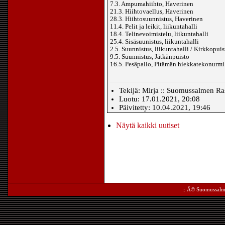
7.3. Ampumahiihto, Haverinen
21.3. Hiihtovaellus, Haverinen
28.3. Hiihtosuunnistus, Haverinen
11.4. Pelit ja leikit, liikuntahalli
18.4. Telinevoimistelu, liikuntahalli
25.4. Sisäsuunistus, liikuntahalli
2.5. Suunnistus, liikuntahalli / Kirkkopuis
9.5. Suunnistus, Jätkänpuisto
16.5. Pesäpallo, Pitämän hiekkatekonurmi
Tekijä: Mirja :: Suomussalmen Rast
Luotu: 17.01.2021, 20:08
Päivitetty: 10.04.2021, 19:46
Näytä kaikki uutiset
:: Â©
Suomussalm