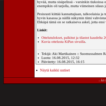
hyvää, mutta sisäpelissä - varsinkin tiukoissa o
enempikin oli tarjolla, mutta viimeinen silaus 
Pesisrasti kiittää kannattajiaan, talkoolaisia 
hyvin kasassa ja näillä näkymin tiimi vahvistu
Ehkäpä tämä on se ratkaiseva askel, jotta ensi
Linkit:
Ottelutulokset, palkitut ja tilastot kaudelta 
Kuvia ottelusta KiPan sivuilla
.
Tekijä: Aki Martikainen :: Suomussalmen Ra
Luotu: 16.08.2015, 12:32
Päivitetty: 16.08.2015, 16:15
Näytä kaikki uutiset
:: Â©