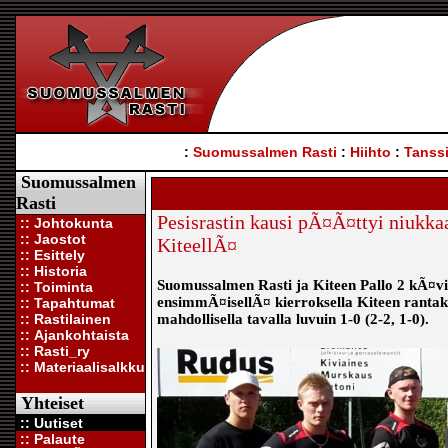
:
Suomussalmen Rasti
:
Hiihto
:
Tanssi
Suomussalmen
Rasti
Pesisrastin kausi pÃ¤Ã¤ttyi niukk
:: Johtokunta
:: Jaostot
KiteellÃ¤
:: Esittely
:: Historia
Suomussalmen Rasti ja Kiteen Pallo 2 kÃ¤vi
:: Toiminta
ensimmÃ¤isellÃ¤ kierroksella Kiteen rantak
:: Tapahtumat
:: Rastilainen
mahdollisella tavalla luvuin 1-0 (2-2, 1-0).
:: Ajankohtaista
:: Rasti_ry
:: Materiaalisalkku
Yhteiset
:: Uutiset
:: Palaute