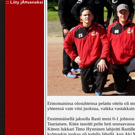
:: Liity jÃ¤seneksi
Erinomaisissa olosuhteissa pelattu ottelu oli 
yhteensä vain viisi juoksua, vaikka vastakkain
Ensimmäisellä jaksolla Rasti meni 0-1 johtoon
Tauriaisen. Kitee tasoitti pelin heti seuraavas
Kiteen lukkari Timo Hynninen lahjoitti Rastil
kolmaskin juoksu oli todella lähellä, kun Aki 