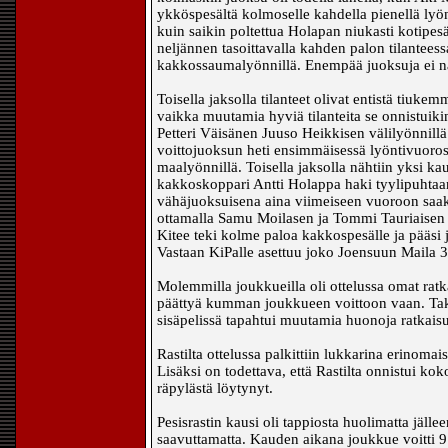
ykköspesältä kolmoselle kahdella pienellä lyönn
kuin saikin poltettua Holapan niukasti kotipes
neljännen tasoittavalla kahden palon tilantees
kakkossaumalyönnillä. Enempää juoksuja ei näh
Toisella jaksolla tilanteet olivat entistä tiuk
vaikka muutamia hyviä tilanteita se onnistuik
Petteri Väisänen Juuso Heikkisen välilyönnillä
voittojuoksun heti ensimmäisessä lyöntivuoro
maalyönnillä. Toisella jaksolla nähtiin yksi k
kakkoskoppari Antti Holappa haki tyylipuhtaan
vähäjuoksuisena aina viimeiseen vuoroon saakk
ottamalla Samu Moilasen ja Tommi Tauriaisen jo
Kitee teki kolme paloa kakkospesälle ja pääsi j
Vastaan KiPalle asettuu joko Joensuun Maila 3
Molemmilla joukkueilla oli ottelussa omat ratka
päättyä kumman joukkueen voittoon vaan. Taktis
sisäpelissä tapahtui muutamia huonoja ratkaisu
Rastilta ottelussa palkittiin lukkarina erinom
Lisäksi on todettava, että Rastilta onnistui ko
räpylästä löytynyt.
Pesisrastin kausi oli tappiosta huolimatta jälle
saavuttamatta. Kauden aikana joukkue voitti 9 