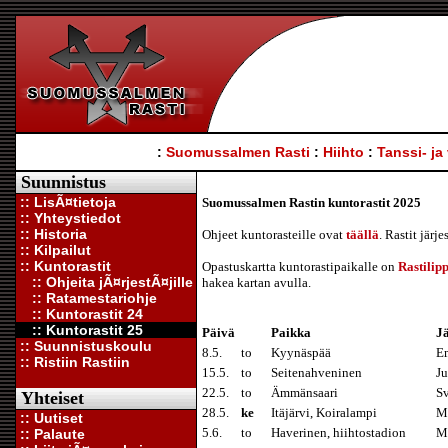
:
Suomussalmen Rasti
:
Hiihto
:
Tanssi- ja
Suunnistus
:: LisÃ¤tietoja
Suomussalmen Rastin kuntorastit 2025
:: Yhteystiedot
:: Historia
Ohjeet kuntorasteille ovat
täällä
. Rastit jär
:: Kilpailut
:: Kuntorastit
Opastuskartta kuntorastipaikalle on
Rastilipp
:: Ohjeita jÃ¤rjestÃ¤jille
hakea kartan avulla.
:: Ratamestariohje
:: Kuntorastit 24
:: Kuntorastit 25
Päivä
Paikka
Jä
:: Suunnistuskoulu
8.5.
to
Kyynäspää
Em
:: Ristiin Rastiin
15.5.
to
Seitenahveninen
Ju
22.5.
to
Ämmänsaari
Sv
Yhteiset
28.5.
ke
Itäjärvi, Koiralampi
Mi
:: Uutiset
5.6.
to
Haverinen, hiihtostadion
M
:: Palaute