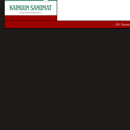
:: Â©
Suomu