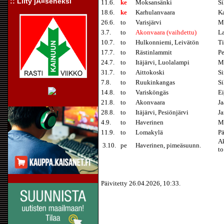
:: Liity jÃ¤seneksi
11.6.
ke
Moksansänki
Si
18.6.
ke
Karhulanvaara
Ka
26.6.
to
Varisjärvi
Ma
3.7.
to
Akonvaara (vaihdettu)
La
10.7.
to
Hulkonniemi, Leivätön
T
17.7.
to
Rästinlammit
P
24.7.
to
Itäjärvi, Luolalampi
Ma
31.7.
to
Aittokoski
S
7.8.
to
Ruukinkangas
Si
14.8.
to
Varisköngäs
Ei
21.8.
to
Akonvaara
Ja
28.8.
to
Itäjärvi, Pesiönjärvi
Ja
4.9.
to
Haverinen
Ma
11.9.
to
Lomakylä
Pä
Ak
3.10.
pe
Haverinen, pimeäsuunn.
t
Päivitetty 26.04.2026, 10:33.